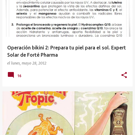
t
r
a
d
a
Operación bikini 2: Prepara tu piel para el sol. Expert
s
Solar de Forté Pharma
el
lunes, mayo 28, 2012
16