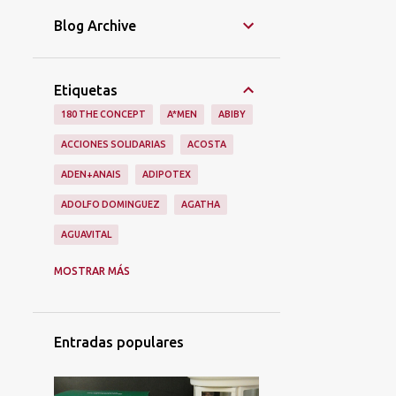
Blog Archive
Etiquetas
180 THE CONCEPT
A*MEN
ABIBY
ACCIONES SOLIDARIAS
ACOSTA
ADEN+ANAIS
ADIPOTEX
ADOLFO DOMINGUEZ
AGATHA
AGUAVITAL
AINHOA
ALAIN AFFLELOU
ALIEN
MOSTRAR MÁS
ALIEXPRESS
ALIMENTACIÓN
ALMA SECRET
ALQVIMIA
Entradas populares
ALQVMIA
ALSKIN
ALUMIERMD
ALUMIERS
AMAPOLA BIO