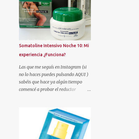
AMAZON
AMERICAN CREW
AMSTEL
AMY'S TOUCH
ANGEL
ANNE MÖLLER
AREAFAR
ARISTOCRAZY
ARKOPHARMA
Somatoline Intensivo Noche 10: Mi
ARMONÍA
AROMATERAPIA
experiencia ¿Funciona?
ARTESANÍA
ARTISTRY STUDIO
Las que me seguís en Instagram (si
ASOS
AUTAN
no lo haces puedes pulsando AQUI )
AUTOBRONCEADORES
AVÈNE
sabéis que hace ya algún tiempo
comencé a probar el reductor
AZZARO
BATISTE
BE+
Somatoline Intensivo Noche 10 .
BEAUTÉ MEDITERRANEA
Había leído muy buenas críticas y la
verdad es que me llamaba
BEAUTIES FACTORY
BEAUTIK
poderosamente la atención.
BEAUTY EXPERTISE
BEAUTY PARTY
BEEFEATER LONDON MARKET
BELLE