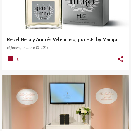
t
r
a
d
a
Rebel Hero y Andrés Velencoso, por H.E. by Mango
s
el
jueves, octubre 10, 2013
8