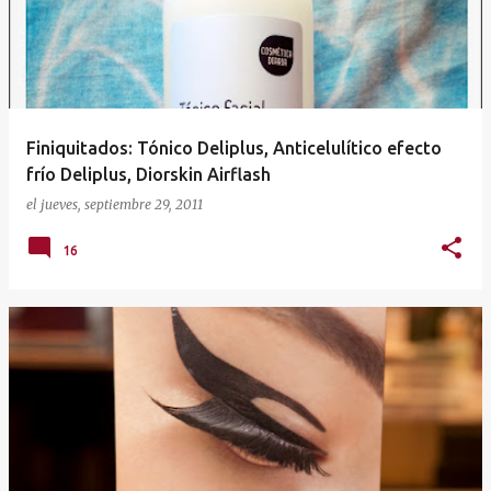
t
r
a
d
a
Finiquitados: Tónico Deliplus, Anticelulítico efecto
s
frío Deliplus, Diorskin Airflash
el
jueves, septiembre 29, 2011
16