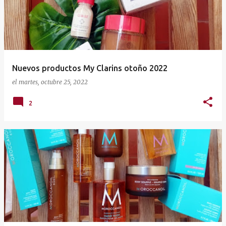
t
r
a
d
a
Nuevos productos My Clarins otoño 2022
s
el
martes, octubre 25, 2022
2