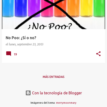
t
r
a
d
a
No Poo: ¿Sí o no?
s
el
lunes, septiembre 23, 2013
19
MÁS ENTRADAS
Con la tecnología de Blogger
Imágenes del tema:
merrymoonmary