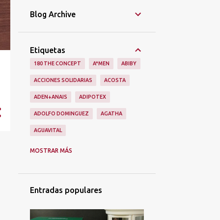
Blog Archive
Etiquetas
180 THE CONCEPT
A*MEN
ABIBY
ACCIONES SOLIDARIAS
ACOSTA
ADEN+ANAIS
ADIPOTEX
ADOLFO DOMINGUEZ
AGATHA
AGUAVITAL
AINHOA
ALAIN AFFLELOU
ALIEN
MOSTRAR MÁS
ALIEXPRESS
ALIMENTACIÓN
ALMA SECRET
ALQVIMIA
Entradas populares
ALQVMIA
ALSKIN
ALUMIERMD
ALUMIERS
AMAPOLA BIO