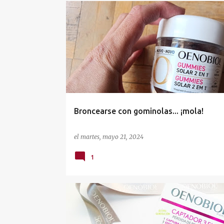
E
NUTRICOSMÉTICA
OENOBIOL
n
t
r
a
d
a
Broncearse con gominolas... ¡mola!
s
el
martes, mayo 21, 2024
1
NUTRICOSMÉTICA
OENOBIOL
OPERACIÓN BIKIN