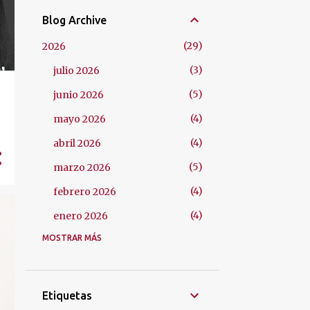
Blog Archive
29
2026
3
julio 2026
5
junio 2026
4
mayo 2026
4
abril 2026
5
marzo 2026
4
febrero 2026
4
enero 2026
MOSTRAR MÁS
48
2025
4
diciembre 2025
4
noviembre 2025
Etiquetas