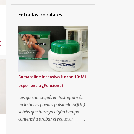
4
octubre 2025
4
septiembre 2025
Entradas populares
2
agosto 2025
5
julio 2025
4
junio 2025
4
mayo 2025
5
abril 2025
4
marzo 2025
Somatoline Intensivo Noche 10: Mi
4
febrero 2025
experiencia ¿Funciona?
4
enero 2025
Las que me seguís en Instagram (si
no lo haces puedes pulsando AQUI )
50
2024
sabéis que hace ya algún tiempo
5
diciembre 2024
comencé a probar el reductor
Somatoline Intensivo Noche 10 .
4
noviembre 2024
Había leído muy buenas críticas y la