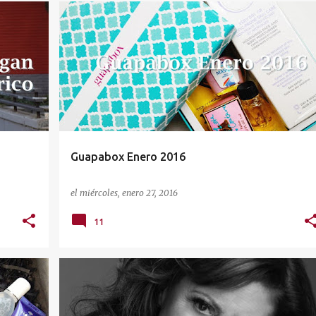
+
BE+
CAJAS MENSUALES
COSMÉTICA CAPILAR
+
1
Guapabox Enero 2016
el
miércoles, enero 27, 2016
11
+
1
LOREAL