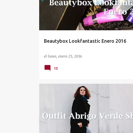
Beautybox Lookfantastic Enero 2016
el
lunes, enero 25, 2016
15
BERSHKA
HM
MODA
OUTFIT OF THE DAY
PRIMARK
SHEIN