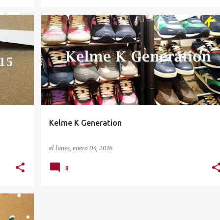
CALZADO
KELME
Kelme K Generation
el
lunes, enero 04, 2016
8