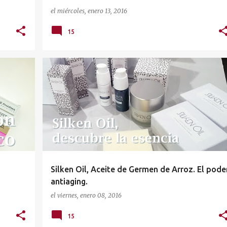
el
miércoles, enero 13, 2016
15
PES
COSMÉTICA FACIAL
PIEL MADURA
PRIMERAS ARRUGAS
+
SILKEN OIL
+
Silken Oil, Aceite de Germen de Arroz. El pode
antiaging.
el
viernes, enero 08, 2016
15