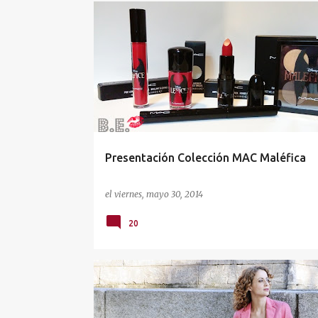
E
MAC
MAQUILLAJE
n
t
r
a
d
a
Presentación Colección MAC Maléfica
s
el
viernes, mayo 30, 2014
20
BERSHKA
OUTFIT OF THE DAY
PRIMARK