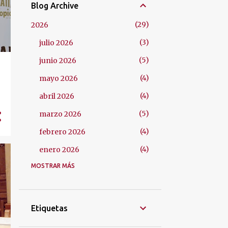
Blog Archive
29
2026
3
julio 2026
5
junio 2026
4
mayo 2026
4
abril 2026
5
marzo 2026
4
febrero 2026
4
enero 2026
MOSTRAR MÁS
48
2025
4
diciembre 2025
4
noviembre 2025
Etiquetas
4
octubre 2025