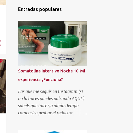
4
septiembre 2025
Entradas populares
2
agosto 2025
5
julio 2025
4
junio 2025
4
mayo 2025
5
abril 2025
4
marzo 2025
Somatoline Intensivo Noche 10: Mi
4
febrero 2025
experiencia ¿Funciona?
4
enero 2025
Las que me seguís en Instagram (si
no lo haces puedes pulsando AQUI )
50
2024
sabéis que hace ya algún tiempo
5
diciembre 2024
comencé a probar el reductor
Somatoline Intensivo Noche 10 .
4
noviembre 2024
Había leído muy buenas críticas y la
5
octubre 2024