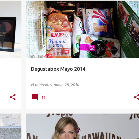
CAJAS MENSUALES
DEGUSTABOX
Degustabox Mayo 2014
el
miércoles, mayo 28, 2014
12
HAWAIIAN TROPIC
PROTECCION SOLAR