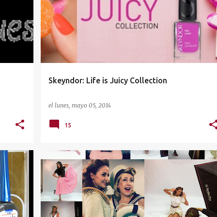
Skeyndor: Life is Juicy Collection
el
lunes, mayo 05, 2014
15
FOTOGRAFÍA
MADPINUP