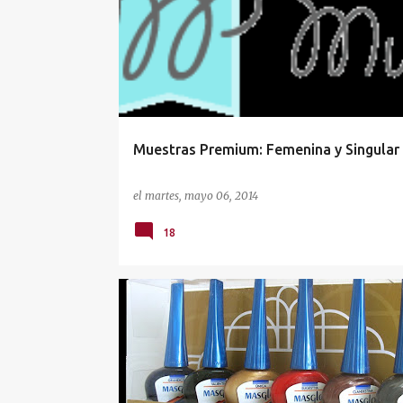
Muestras Premium: Femenina y Singular
el
martes, mayo 06, 2014
18
MANICURA&ESMALTES
MASGLO