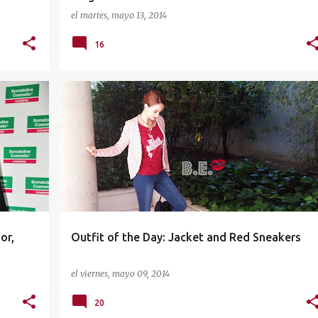
el
martes, mayo 13, 2014
16
OUTFIT OF THE DAY
or,
Outfit of the Day: Jacket and Red Sneakers
el
viernes, mayo 09, 2014
20