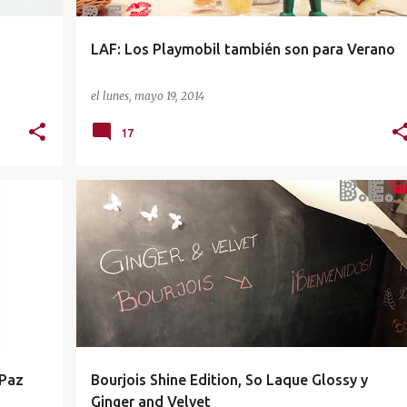
LAF: Los Playmobil también son para Verano
el
lunes, mayo 19, 2014
17
BOURJOIS
COMPLEMENTOS
GINGER & VELVET
+
MAQUILLAJE
 Paz
Bourjois Shine Edition, So Laque Glossy y
Ginger and Velvet