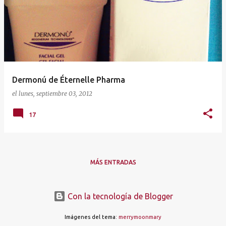
t
r
a
d
a
Dermonú de Éternelle Pharma
s
el
lunes, septiembre 03, 2012
17
MÁS ENTRADAS
Con la tecnología de Blogger
Imágenes del tema:
merrymoonmary