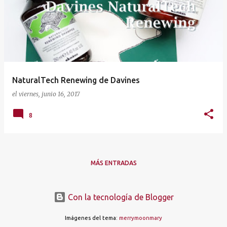
t
r
a
d
a
NaturalTech Renewing de Davines
s
el
viernes, junio 16, 2017
8
MÁS ENTRADAS
Con la tecnología de Blogger
Imágenes del tema:
merrymoonmary