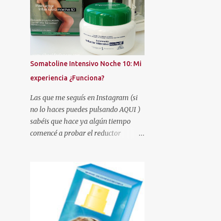
AMAZON
AMERICAN CREW
AMSTEL
AMY'S TOUCH
ANGEL
ANNE MÖLLER
AREAFAR
ARISTOCRAZY
ARKOPHARMA
Somatoline Intensivo Noche 10: Mi
ARMONÍA
AROMATERAPIA
experiencia ¿Funciona?
ARTESANÍA
ARTISTRY STUDIO
Las que me seguís en Instagram (si
ASOS
AUTAN
no lo haces puedes pulsando AQUI )
AUTOBRONCEADORES
AVÈNE
sabéis que hace ya algún tiempo
comencé a probar el reductor
AZZARO
BATISTE
BE+
Somatoline Intensivo Noche 10 .
BEAUTÉ MEDITERRANEA
Había leído muy buenas críticas y la
verdad es que me llamaba
BEAUTIES FACTORY
BEAUTIK
poderosamente la atención.
BEAUTY EXPERTISE
BEAUTY PARTY
BEEFEATER LONDON MARKET
BELLE
BELLE&MAKE-UP