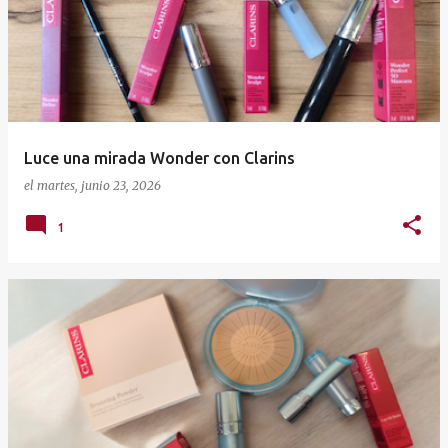
t
r
a
d
a
Luce una mirada Wonder con Clarins
s
el
martes, junio 23, 2026
1