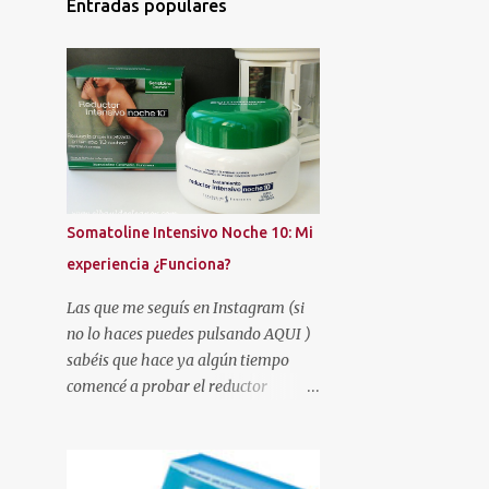
Entradas populares
ALQVMIA
ALSKIN
ALUMIERMD
ALUMIERS
AMAPOLA BIO
AMAZON
AMERICAN CREW
AMSTEL
AMY'S TOUCH
ANGEL
ANNE MÖLLER
AREAFAR
ARISTOCRAZY
ARKOPHARMA
Somatoline Intensivo Noche 10: Mi
ARMONÍA
AROMATERAPIA
experiencia ¿Funciona?
ARTESANÍA
ARTISTRY STUDIO
Las que me seguís en Instagram (si
ASOS
AUTAN
no lo haces puedes pulsando AQUI )
AUTOBRONCEADORES
AVÈNE
sabéis que hace ya algún tiempo
comencé a probar el reductor
AZZARO
BATISTE
BE+
Somatoline Intensivo Noche 10 .
BEAUTÉ MEDITERRANEA
Había leído muy buenas críticas y la
verdad es que me llamaba
BEAUTIES FACTORY
BEAUTIK