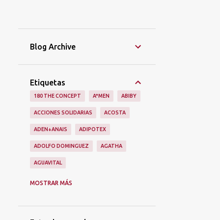
Blog Archive
Etiquetas
180 THE CONCEPT
A*MEN
ABIBY
ACCIONES SOLIDARIAS
ACOSTA
ADEN+ANAIS
ADIPOTEX
ADOLFO DOMINGUEZ
AGATHA
AGUAVITAL
AINHOA
ALAIN AFFLELOU
ALIEN
MOSTRAR MÁS
ALIEXPRESS
ALIMENTACIÓN
ALMA SECRET
ALQVIMIA