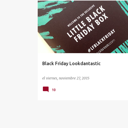
E
BLACKFRIDAY
EVE LOM
LA ROCHE-POSAY
n
LOOKFANTASTIC
t
r
a
d
a
Black Friday Lookdantastic
s
el
viernes, noviembre 27, 2015
10