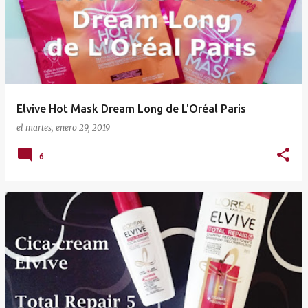
t
r
a
d
a
Elvive Hot Mask Dream Long de L'Oréal Paris
s
el
martes, enero 29, 2019
6