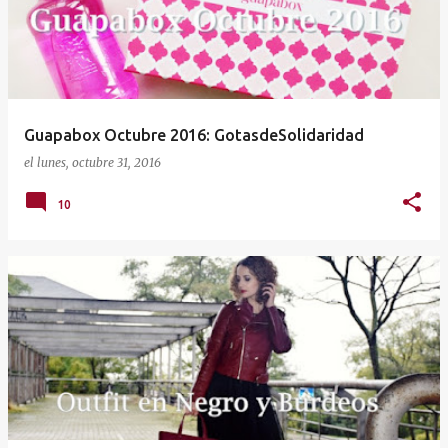
t
r
a
d
a
Guapabox Octubre 2016: GotasdeSolidaridad
s
el
lunes, octubre 31, 2016
10