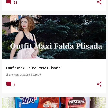
22
Outft Maxi Falda Rosa Plisada
el
viernes, octubre 14, 2016
5