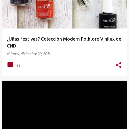
t
r
a
d
a
¿Uñas festivas? Colección Modern Folklore Vinilux de
s
CND
el
lunes, diciembre 29, 2014
11