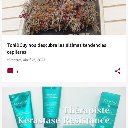
t
r
a
d
a
Toni&Guy nos descubre las últimas tendencias
s
capilares
el
martes, abril 25, 2023
1