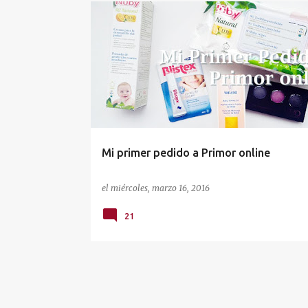
E
COMPRAS
COSMÉTICA INFANTIL
MATERNIDAD
n
NUBY
PRIMOR
WELEDA
t
r
a
d
a
Mi primer pedido a Primor online
s
el
miércoles, marzo 16, 2016
21