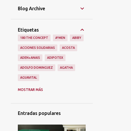
Blog Archive
Etiquetas
180 THE CONCEPT
A*MEN
ABIBY
ACCIONES SOLIDARIAS
ACOSTA
ADEN+ANAIS
ADIPOTEX
ADOLFO DOMINGUEZ
AGATHA
AGUAVITAL
AINHOA
ALAIN AFFLELOU
ALIEN
MOSTRAR MÁS
ALIEXPRESS
ALIMENTACIÓN
ALMA SECRET
ALQVIMIA
Entradas populares
ALQVMIA
ALSKIN
ALUMIERMD
ALUMIERS
AMAPOLA BIO