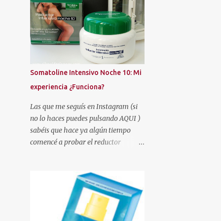
AMAZON
AMERICAN CREW
AMSTEL
AMY'S TOUCH
ANGEL
ANNE MÖLLER
AREAFAR
ARISTOCRAZY
ARKOPHARMA
Somatoline Intensivo Noche 10: Mi
ARMONÍA
AROMATERAPIA
experiencia ¿Funciona?
ARTESANÍA
ARTISTRY STUDIO
Las que me seguís en Instagram (si
ASOS
AUTAN
no lo haces puedes pulsando AQUI )
AUTOBRONCEADORES
AVÈNE
sabéis que hace ya algún tiempo
comencé a probar el reductor
AZZARO
BATISTE
BE+
Somatoline Intensivo Noche 10 .
BEAUTÉ MEDITERRANEA
Había leído muy buenas críticas y la
verdad es que me llamaba
BEAUTIES FACTORY
BEAUTIK
poderosamente la atención.
BEAUTY EXPERTISE
BEAUTY PARTY
BEEFEATER LONDON MARKET
BELLE