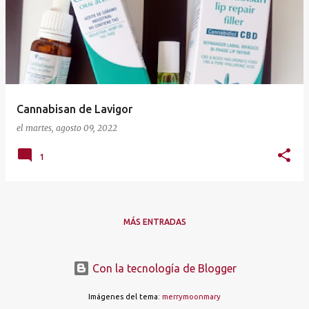
t
r
a
d
a
Cannabisan de Lavigor
s
el
martes, agosto 09, 2022
1
MÁS ENTRADAS
Con la tecnología de Blogger
Imágenes del tema:
merrymoonmary