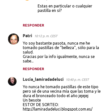
s
Estas en particular o cualquier
pastilla en sí?
RESPONDER
Patri
10:12 p. m. CEST
Yo soy bastante pasota, nunca me he
tomado pastillas de "belleza", sólo para la
salud.
Gracias por la info igualmente, nunca se
sabe...
RESPONDER
Lucía_lamiradadeluci
10:40 p. m. CEST
Yo nunca he tomado pastillas de este tipo
pero sé de una vecina mía que las toma y le
dura el bronceado todo el año jejejej
Un besote
ESTOY DE SORTEO:
http://lamiradadeluci.blogspot.com.es/