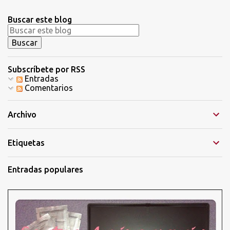
u
n
Buscar este blog
c
o
m
e
n
t
Subscríbete por RSS
a
Entradas
r
Comentarios
i
o
Archivo
Etiquetas
Entradas populares