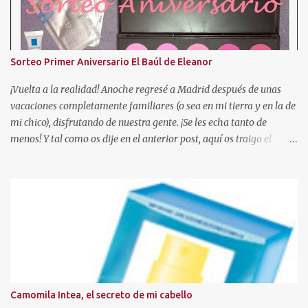
Sorteo Primer Aniversario El Baúl de Eleanor
¡Vuelta a la realidad! Anoche regresé a Madrid después de unas
vacaciones completamente familiares (o sea en mi tierra y en la de
mi chico), disfrutando de nuestra gente. ¡Se les echa tanto de
menos! Y tal como os dije en el anterior post, aquí os traigo el
sorteo prometido para celebrar este añito de existencia en el
mundo de los blogs. En esta ocasión, voy a sortear una paleta de 10
coloretes de Beauties Factory, junto con las muestras que podeis
ver en la foto. Hasta el 04 de Mayo Para participar sólo tendreis
que seguir estas reglas: - Ser o hacerse seguidora a traves de GFC
de este blog, con el PERFIL VISIBLE. (Ojo, no se admitirán blogs
que sean para sorteos) - Residir en España . - Escribir un
comentario en este post con los siguientes datos (debeis copiar la
plantilla): 1. Nombre de seguidora en el blog. 2. Mail de contacto.
Camomila Intea, el secreto de mi cabello
3. Ciudad de residencia. 4. Publico la foto en el lateral de mi blog? Si