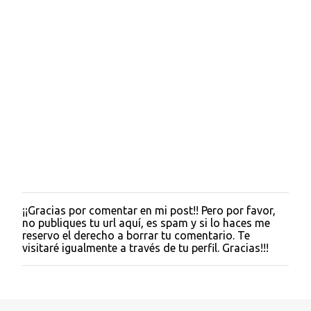
¡¡Gracias por comentar en mi post!! Pero por favor,
P
no publiques tu url aquí, es spam y si lo haces me
u
reservo el derecho a borrar tu comentario. Te
b
visitaré igualmente a través de tu perfil. Gracias!!!
l
i
c
a
r