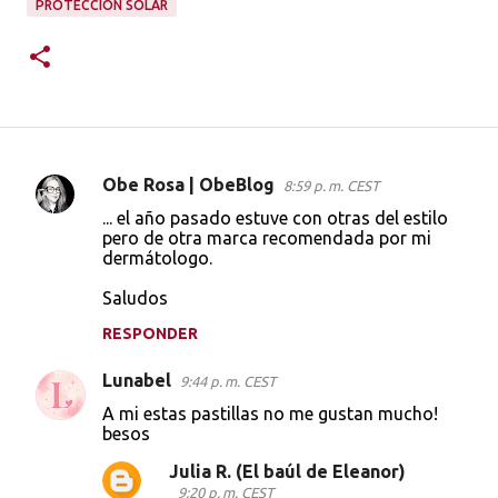
PROTECCION SOLAR
Obe Rosa | ObeBlog
8:59 p. m. CEST
C
... el año pasado estuve con otras del estilo
o
pero de otra marca recomendada por mi
dermátologo.
m
e
Saludos
n
RESPONDER
t
Lunabel
9:44 p. m. CEST
a
A mi estas pastillas no me gustan mucho!
r
besos
i
Julia R. (El baúl de Eleanor)
o
9:20 p. m. CEST