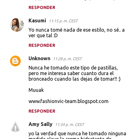
RESPONDER
Kasumi
11:15 p. m. CEST
Yo nunca tomé nada de ese estilo, no sé.. a
ver que tal :D
RESPONDER
Unknown
11:28 p. m. CEST
Nunca he tomado este tipo de pastillas,
pero me interesa saber cuanto dura el
bronceado cuando las dejas de tomar!! :)
Muuak
www.fashionvic-team.blogspot.com
RESPONDER
Amy Sally
11:34 p. m. CEST
yo la verdad que nunca he tomado ninguna
medida slavo la crema hidratanta de