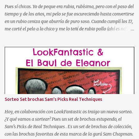
o No, link a vuestro blog y fecha de p...
Pues sí chicas. Yo de peque era rubia, rubísima, pero con el paso del
tiempo y de los años, mi pelo se fue oscureciendo hasta convertirse
en un rubio ceniza que aburría de puro soso. Cuando cumplí los 17,
me corté el pelo a lo chico y me lo teñí de rubio pollo (ahí es ná!).
Después pasé por toda la gama cromática (obviando colores
imposibles salvo para la madre de Miguel Bose como el azul, o
rosa, verde, etc). Tuve el pelo naranja dorito, pelirrojo, granate,
marrón chocolate, con mechas de tres colores, con las puntas más
oscuras, con las puntas más claras, negro... Hasta que cansada de
experimentar y jugar con mi pelo, decidí volver a dejármelo crecer
y dejarlo de "su color". Pero como ya os he dicho al principio, mi
color de pelo es SOSO, así que algo había que hacer. Entonces
descubrí un producto que se llamaba "Cristal Soleil" de Garnier.
Sorteo Set brochas Sam's Picks Real Techniques
Cristal Soleil de Garnier Empecé a usarlo, y poco a poco fue
aclarándome el cabello. Pero hace unos años dejé de en...
Hoy, en colaboración con LookFantastic os traigo un nuevo sorteo.
¿Y qué vamos a sortear? Pues un set de brochas estupendo, el
Sam's Picks de Real Techniques . Es un set de brochas de colección,
con las brochas favoritas de esta marca de la gurú Sam Chapman.