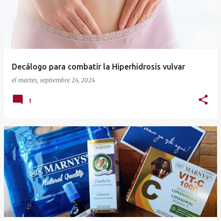
t
r
a
d
a
Decálogo para combatir la Hiperhidrosis vulvar
s
el
martes, septiembre 24, 2024
1