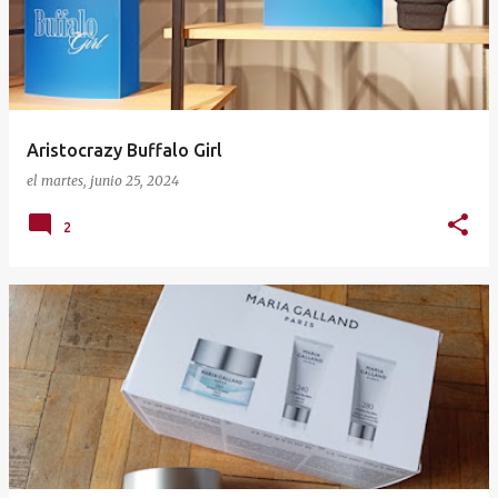
t
r
a
d
a
Aristocrazy Buffalo Girl
s
el
martes, junio 25, 2024
2