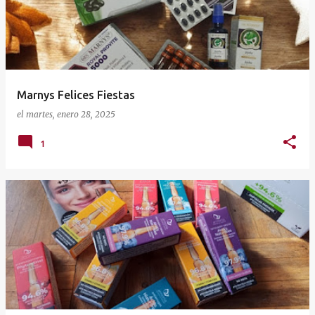
t
r
a
d
a
Marnys Felices Fiestas
s
el
martes, enero 28, 2025
1