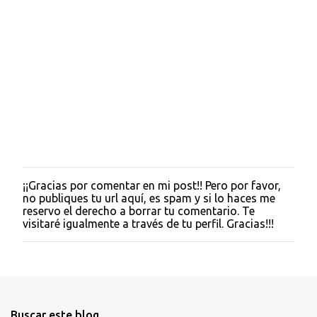
¡¡Gracias por comentar en mi post!! Pero por favor,
P
no publiques tu url aquí, es spam y si lo haces me
u
reservo el derecho a borrar tu comentario. Te
b
visitaré igualmente a través de tu perfil. Gracias!!!
l
i
c
a
r
u
n
Buscar este blog
c