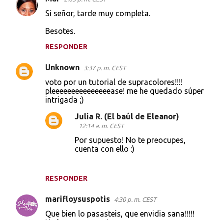
Sí señor, tarde muy completa.
Besotes.
RESPONDER
Unknown
3:37 p. m. CEST
voto por un tutorial de supracolores!!!!
pleeeeeeeeeeeeeeease! me he quedado súper
intrigada ;)
Julia R. (El baúl de Eleanor)
12:14 a. m. CEST
Por supuesto! No te preocupes,
cuenta con ello :)
RESPONDER
marifloysuspotis
4:30 p. m. CEST
Que bien lo pasasteis, que envidia sana!!!!!