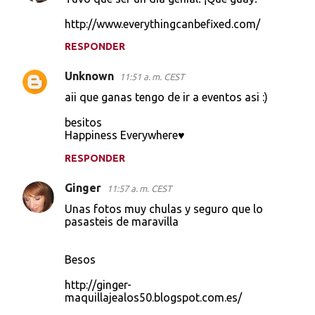
http://www.everythingcanbefixed.com/
RESPONDER
Unknown
11:51 a. m. CEST
aii que ganas tengo de ir a eventos asi :)
besitos
Happiness Everywhere♥
RESPONDER
Ginger
11:57 a. m. CEST
Unas fotos muy chulas y seguro que lo
pasasteis de maravilla
Besos
http://ginger-
maquillajealos50.blogspot.com.es/