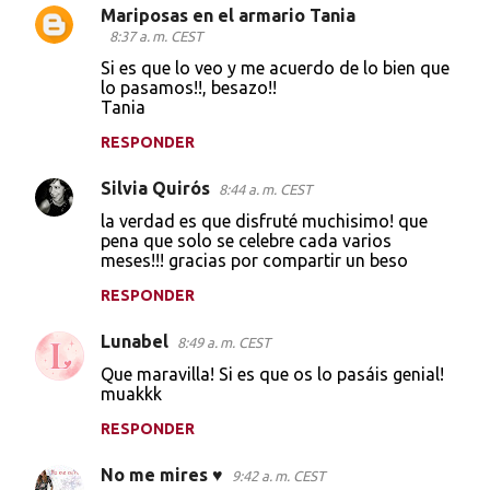
Mariposas en el armario Tania
C
8:37 a. m. CEST
o
Si es que lo veo y me acuerdo de lo bien que
lo pasamos!!, besazo!!
m
Tania
e
RESPONDER
n
t
Silvia Quirós
8:44 a. m. CEST
a
la verdad es que disfruté muchisimo! que
pena que solo se celebre cada varios
r
meses!!! gracias por compartir un beso
i
RESPONDER
o
s
Lunabel
8:49 a. m. CEST
Que maravilla! Si es que os lo pasáis genial!
muakkk
RESPONDER
No me mires ♥
9:42 a. m. CEST