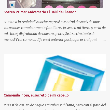
Sorteo Primer Aniversario El Baúl de Eleanor
¡Vuelta a la realidad! Anoche regresé a Madrid después de unas
vacaciones completamente familiares (o sea en mi tierra y en la de
mi chico), disfrutando de nuestra gente. ¡Se les echa tanto de
menos! Y tal como os dije en el anterior post, aquí os traigo el
sorteo prometido para celebrar este añito de existencia en el
mundo de los blogs. En esta ocasión, voy a sortear una paleta de 10
coloretes de Beauties Factory, junto con las muestras que podeis
ver en la foto. Hasta el 04 de Mayo Para participar sólo tendreis
que seguir estas reglas: - Ser o hacerse seguidora a traves de GFC
de este blog, con el PERFIL VISIBLE. (Ojo, no se admitirán blogs
que sean para sorteos) - Residir en España . - Escribir un
comentario en este post con los siguientes datos (debeis copiar la
plantilla): 1. Nombre de seguidora en el blog. 2. Mail de contacto.
Camomila Intea, el secreto de mi cabello
3. Ciudad de residencia. 4. Publico la foto en el lateral de mi blog? Si
o No, link a vuestro blog y fecha de p...
Pues sí chicas. Yo de peque era rubia, rubísima, pero con el paso del