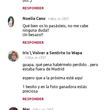
bss ;)
RESPONDER
Noelia Cano
1:48 p. m. CEST
Qué bien os lo pasásteis, no me cabe
ninguna duda!!
Un besazo!!
RESPONDER
Iris \ Volver a Sentirte to Wapa
1:50 p. m. CEST
guapa, qué pena habérmelo perdido .. pero
estaba fuera de Madrid
espero que a la próxima esté aquí
1 besito y en la foto ganadora estás
preciosa
RESPONDER
Mar
2:05 p. m. CEST