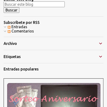
o
m
e
n
t
Subscríbete por RSS
a
Entradas
r
Comentarios
i
o
Archivo
Etiquetas
Entradas populares