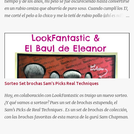
tiempo y de los años, mi pelo se fue oscureciendo hasta convertirse
en un rubio ceniza que aburría de puro soso. Cuando cumplí los 17,
me corté el pelo a lo chico y me lo teñí de rubio pollo (ahí es ná!).
Después pasé por toda la gama cromática (obviando colores
imposibles salvo para la madre de Miguel Bose como el azul, o
rosa, verde, etc). Tuve el pelo naranja dorito, pelirrojo, granate,
marrón chocolate, con mechas de tres colores, con las puntas más
oscuras, con las puntas más claras, negro... Hasta que cansada de
experimentar y jugar con mi pelo, decidí volver a dejármelo crecer
y dejarlo de "su color". Pero como ya os he dicho al principio, mi
color de pelo es SOSO, así que algo había que hacer. Entonces
descubrí un producto que se llamaba "Cristal Soleil" de Garnier.
Sorteo Set brochas Sam's Picks Real Techniques
Cristal Soleil de Garnier Empecé a usarlo, y poco a poco fue
aclarándome el cabello. Pero hace unos años dejé de en...
Hoy, en colaboración con LookFantastic os traigo un nuevo sorteo.
¿Y qué vamos a sortear? Pues un set de brochas estupendo, el
Sam's Picks de Real Techniques . Es un set de brochas de colección,
con las brochas favoritas de esta marca de la gurú Sam Chapman.