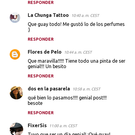
RESPONDER
La Chunga Tattoo
10:40 a. m. CEST
Que guay todo! Me gustó lo de los perfumes
:)
RESPONDER
Flores de Pelo
10:44 a. m. CEST
Que maravilla!!!!! Tiene todo una pinta de ser
genial!!! Un besito
RESPONDER
dos en la pasarela
10:58 a. m. CEST
qué bien lo pasamos!!!! genial post!!!
besote
RESPONDER
FixerSis
11:00 a. m. CEST
Tuvo que ser un día genial! ¡Qué guay!