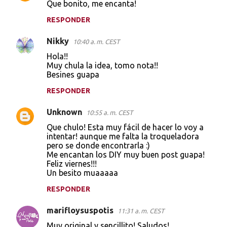
Que bonito, me encanta!
RESPONDER
Nikky
10:40 a. m. CEST
Hola!!
Muy chula la idea, tomo nota!!
Besines guapa
RESPONDER
Unknown
10:55 a. m. CEST
Que chulo! Esta muy fácil de hacer lo voy a
intentar! aunque me falta la troqueladora
pero se donde encontrarla :)
Me encantan los DIY muy buen post guapa!
Feliz viernes!!!
Un besito muaaaaa
RESPONDER
marifloysuspotis
11:31 a. m. CEST
Muy original y sencillito! Saludos!