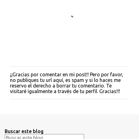
¡¡Gracias por comentar en mi post!! Pero por favor,
P
no publiques tu url aquí, es spam y si lo haces me
u
reservo el derecho a borrar tu comentario. Te
b
visitaré igualmente a través de tu perfil. Gracias!!!
l
i
c
a
r
u
n
Buscar este blog
c
o