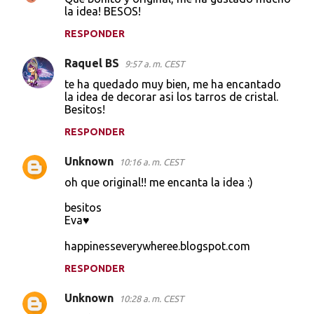
o
la idea! BESOS!
m
RESPONDER
e
Raquel BS
n
9:57 a. m. CEST
t
te ha quedado muy bien, me ha encantado
la idea de decorar asi los tarros de cristal.
a
Besitos!
r
RESPONDER
i
Unknown
o
10:16 a. m. CEST
s
oh que original!! me encanta la idea :)
besitos
Eva♥
happinesseverywheree.blogspot.com
RESPONDER
Unknown
10:28 a. m. CEST