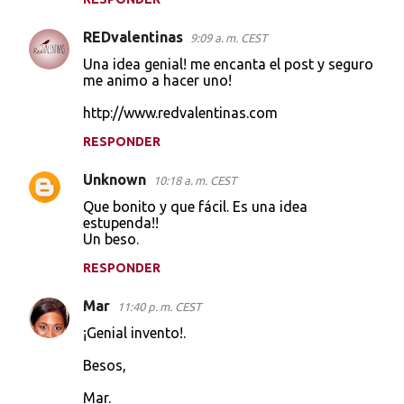
REDvalentinas
9:09 a. m. CEST
Una idea genial! me encanta el post y seguro
me animo a hacer uno!
http://www.redvalentinas.com
RESPONDER
Unknown
10:18 a. m. CEST
Que bonito y que fácil. Es una idea
estupenda!!
Un beso.
RESPONDER
Mar
11:40 p. m. CEST
¡Genial invento!.
Besos,
Mar.