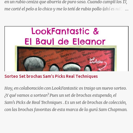
en un rubio ceniza que aburría de puro soso. Cuando cumplí los 17,
me corté el pelo a lo chico y me lo teñí de rubio pollo (ahí es ná!).
Después pasé por toda la gama cromática (obviando colores
imposibles salvo para la madre de Miguel Bose como el azul, o
rosa, verde, etc). Tuve el pelo naranja dorito, pelirrojo, granate,
marrón chocolate, con mechas de tres colores, con las puntas más
oscuras, con las puntas más claras, negro... Hasta que cansada de
experimentar y jugar con mi pelo, decidí volver a dejármelo crecer
y dejarlo de "su color". Pero como ya os he dicho al principio, mi
color de pelo es SOSO, así que algo había que hacer. Entonces
descubrí un producto que se llamaba "Cristal Soleil" de Garnier.
Sorteo Set brochas Sam's Picks Real Techniques
Cristal Soleil de Garnier Empecé a usarlo, y poco a poco fue
aclarándome el cabello. Pero hace unos años dejé de en...
Hoy, en colaboración con LookFantastic os traigo un nuevo sorteo.
¿Y qué vamos a sortear? Pues un set de brochas estupendo, el
Sam's Picks de Real Techniques . Es un set de brochas de colección,
con las brochas favoritas de esta marca de la gurú Sam Chapman.