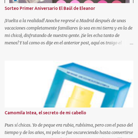
Sorteo Primer Aniversario El Baúl de Eleanor
¡Vuelta a la realidad! Anoche regresé a Madrid después de unas
vacaciones completamente familiares (o sea en mi tierra y en la de
mi chico), disfrutando de nuestra gente. ¡Se les echa tanto de
menos! Y tal como os dije en el anterior post, aquí os traigo el
sorteo prometido para celebrar este añito de existencia en el
mundo de los blogs. En esta ocasión, voy a sortear una paleta de 10
coloretes de Beauties Factory, junto con las muestras que podeis
ver en la foto. Hasta el 04 de Mayo Para participar sólo tendreis
que seguir estas reglas: - Ser o hacerse seguidora a traves de GFC
de este blog, con el PERFIL VISIBLE. (Ojo, no se admitirán blogs
que sean para sorteos) - Residir en España . - Escribir un
comentario en este post con los siguientes datos (debeis copiar la
plantilla): 1. Nombre de seguidora en el blog. 2. Mail de contacto.
Camomila Intea, el secreto de mi cabello
3. Ciudad de residencia. 4. Publico la foto en el lateral de mi blog? Si
o No, link a vuestro blog y fecha de p...
Pues sí chicas. Yo de peque era rubia, rubísima, pero con el paso del
tiempo y de los años, mi pelo se fue oscureciendo hasta convertirse