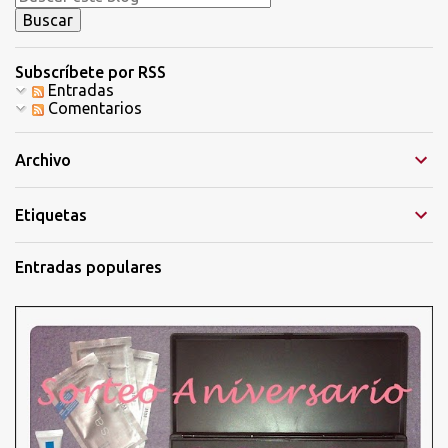
m
e
n
t
Subscríbete por RSS
a
Entradas
r
Comentarios
i
o
Archivo
Etiquetas
Entradas populares