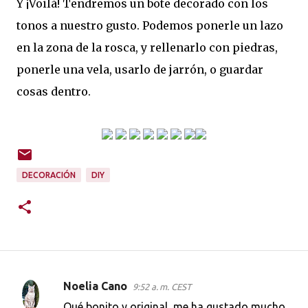
Y ¡Voilá! Tendremos un bote decorado con los
tonos a nuestro gusto. Podemos ponerle un lazo
en la zona de la rosca, y rellenarlo con piedras,
ponerle una vela, usarlo de jarrón, o guardar
cosas dentro.
DECORACIÓN
DIY
Noelia Cano
9:52 a. m. CEST
C
Qué bonito y original, me ha gustado mucho