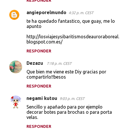
RESPONDER
angieporelmundo
4:32 p. m. CEST
te ha quedado fantastico, que guay, me lo
apunto
http://losviajesysibaritismosdeauroraboreal.
blogspot.com.es/
RESPONDER
Dezazu
7:18 p. m. CEST
Que bien me viene este Diy gracias por
compartirlo!!besos
RESPONDER
negami kutou
9:03 p. m. CEST
Sencillo y apañado para por ejemplo
decorar botes para brochas o para porta
velas.
RESPONDER