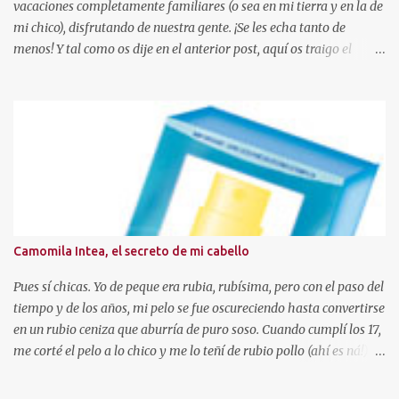
vacaciones completamente familiares (o sea en mi tierra y en la de
mi chico), disfrutando de nuestra gente. ¡Se les echa tanto de
menos! Y tal como os dije en el anterior post, aquí os traigo el
sorteo prometido para celebrar este añito de existencia en el
mundo de los blogs. En esta ocasión, voy a sortear una paleta de 10
coloretes de Beauties Factory, junto con las muestras que podeis
ver en la foto. Hasta el 04 de Mayo Para participar sólo tendreis
que seguir estas reglas: - Ser o hacerse seguidora a traves de GFC
de este blog, con el PERFIL VISIBLE. (Ojo, no se admitirán blogs
que sean para sorteos) - Residir en España . - Escribir un
comentario en este post con los siguientes datos (debeis copiar la
plantilla): 1. Nombre de seguidora en el blog. 2. Mail de contacto.
Camomila Intea, el secreto de mi cabello
3. Ciudad de residencia. 4. Publico la foto en el lateral de mi blog? Si
o No, link a vuestro blog y fecha de p...
Pues sí chicas. Yo de peque era rubia, rubísima, pero con el paso del
tiempo y de los años, mi pelo se fue oscureciendo hasta convertirse
en un rubio ceniza que aburría de puro soso. Cuando cumplí los 17,
me corté el pelo a lo chico y me lo teñí de rubio pollo (ahí es ná!).
Después pasé por toda la gama cromática (obviando colores
imposibles salvo para la madre de Miguel Bose como el azul, o