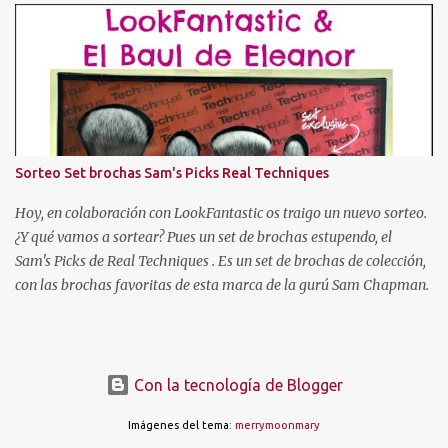
rosa, verde, etc). Tuve el pelo naranja dorito, pelirrojo, granate,
marrón chocolate, con mechas de tres colores, con las puntas más
oscuras, con las puntas más claras, negro... Hasta que cansada de
experimentar y jugar con mi pelo, decidí volver a dejármelo crecer
y dejarlo de "su color". Pero como ya os he dicho al principio, mi
color de pelo es SOSO, así que algo había que hacer. Entonces
descubrí un producto que se llamaba "Cristal Soleil" de Garnier.
Sorteo Set brochas Sam's Picks Real Techniques
Cristal Soleil de Garnier Empecé a usarlo, y poco a poco fue
aclarándome el cabello. Pero hace unos años dejé de en...
Hoy, en colaboración con LookFantastic os traigo un nuevo sorteo.
¿Y qué vamos a sortear? Pues un set de brochas estupendo, el
Sam's Picks de Real Techniques . Es un set de brochas de colección,
con las brochas favoritas de esta marca de la gurú Sam Chapman.
Con la tecnología de Blogger
Imágenes del tema:
merrymoonmary