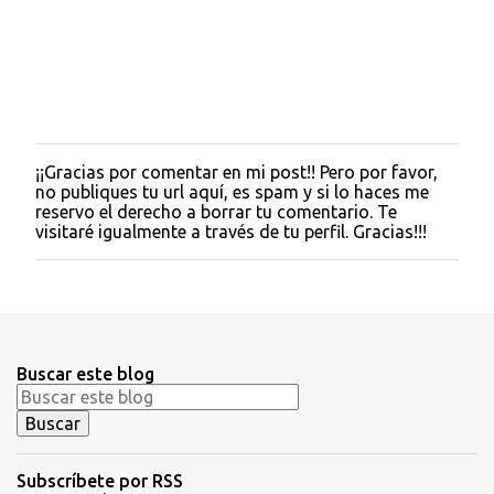
¡¡Gracias por comentar en mi post!! Pero por favor,
P
no publiques tu url aquí, es spam y si lo haces me
u
reservo el derecho a borrar tu comentario. Te
b
visitaré igualmente a través de tu perfil. Gracias!!!
l
i
c
a
r
u
n
Buscar este blog
c
o
m
e
n
t
Subscríbete por RSS