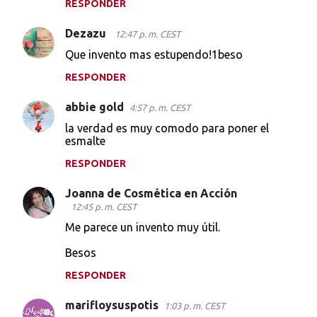
RESPONDER
e
Dezazu
n
12:47 p. m. CEST
t
Que invento mas estupendo!1beso
a
RESPONDER
r
abbie gold
4:57 p. m. CEST
i
la verdad es muy comodo para poner el
o
esmalte
s
RESPONDER
Joanna de Cosmética en Acción
12:45 p. m. CEST
Me parece un invento muy útil.
Besos
RESPONDER
marifloysuspotis
1:03 p. m. CEST