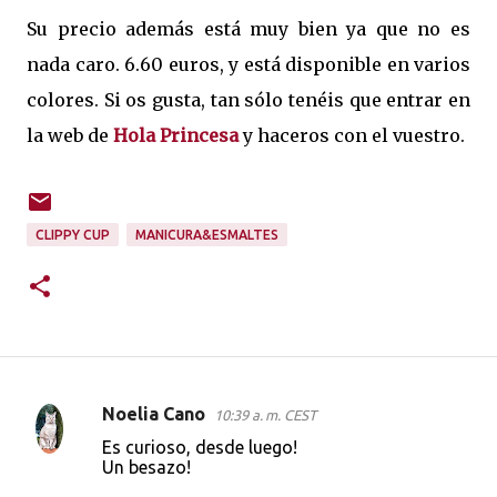
Su precio además está muy bien ya que no es
nada caro. 6.60 euros, y está disponible en varios
colores. Si os gusta, tan sólo tenéis que entrar en
la web de
Hola Princesa
y haceros con el vuestro.
CLIPPY CUP
MANICURA&ESMALTES
Noelia Cano
10:39 a. m. CEST
C
Es curioso, desde luego!
o
Un besazo!
m