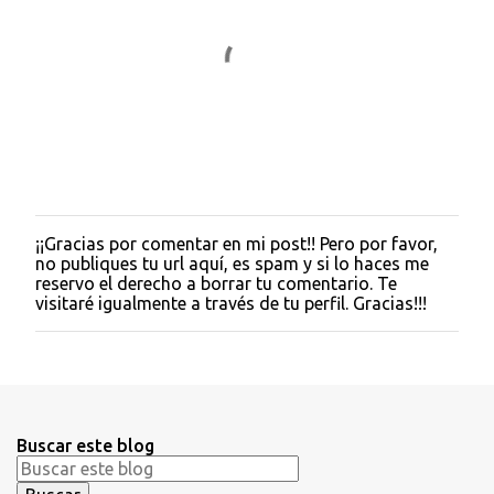
¡¡Gracias por comentar en mi post!! Pero por favor,
P
no publiques tu url aquí, es spam y si lo haces me
u
reservo el derecho a borrar tu comentario. Te
b
visitaré igualmente a través de tu perfil. Gracias!!!
l
i
c
a
r
u
n
Buscar este blog
c
o
m