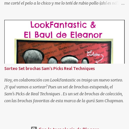
me corté el pelo a lo chico y me lo teñí de rubio pollo (ahí es ná!).
Después pasé por toda la gama cromática (obviando colores
imposibles salvo para la madre de Miguel Bose como el azul, o
rosa, verde, etc). Tuve el pelo naranja dorito, pelirrojo, granate,
marrón chocolate, con mechas de tres colores, con las puntas más
oscuras, con las puntas más claras, negro... Hasta que cansada de
experimentar y jugar con mi pelo, decidí volver a dejármelo crecer
y dejarlo de "su color". Pero como ya os he dicho al principio, mi
color de pelo es SOSO, así que algo había que hacer. Entonces
descubrí un producto que se llamaba "Cristal Soleil" de Garnier.
Sorteo Set brochas Sam's Picks Real Techniques
Cristal Soleil de Garnier Empecé a usarlo, y poco a poco fue
aclarándome el cabello. Pero hace unos años dejé de en...
Hoy, en colaboración con LookFantastic os traigo un nuevo sorteo.
¿Y qué vamos a sortear? Pues un set de brochas estupendo, el
Sam's Picks de Real Techniques . Es un set de brochas de colección,
con las brochas favoritas de esta marca de la gurú Sam Chapman.