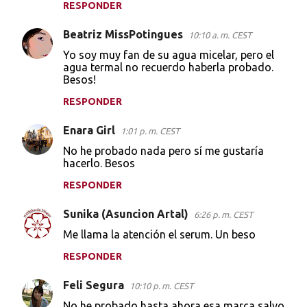
RESPONDER
Beatriz MissPotingues
10:10 a. m. CEST
Yo soy muy fan de su agua micelar, pero el
agua termal no recuerdo haberla probado.
Besos!
RESPONDER
Enara Girl
1:01 p. m. CEST
No he probado nada pero sí me gustaría
hacerlo. Besos
RESPONDER
Sunika (Asuncion Artal)
6:26 p. m. CEST
Me llama la atención el serum. Un beso
RESPONDER
Feli Segura
10:10 p. m. CEST
No he probado hasta ahora esa marca salvo