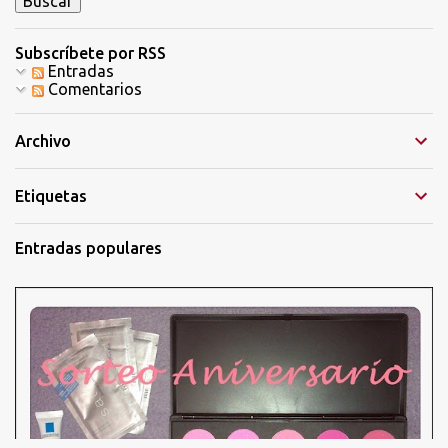
e
n
t
Subscríbete por RSS
a
Entradas
r
Comentarios
i
o
Archivo
Etiquetas
Entradas populares