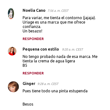
Noelia Cano
7:56 a. m. CEST
C
Para variar, me tienta el contorno (jajaja).
o
Uriage es una marca que me ofrece
confianza.
m
Un besazo!
e
RESPONDER
n
t
Pequena con estilo
9:20 a. m. CEST
a
No tengo probado nada de esa marca. Me
tienta la crema de agua ligera
r
B5
i
RESPONDER
o
s
Ginger
9:28 a. m. CEST
Pues tiene todo una pinta estupenda
Besos