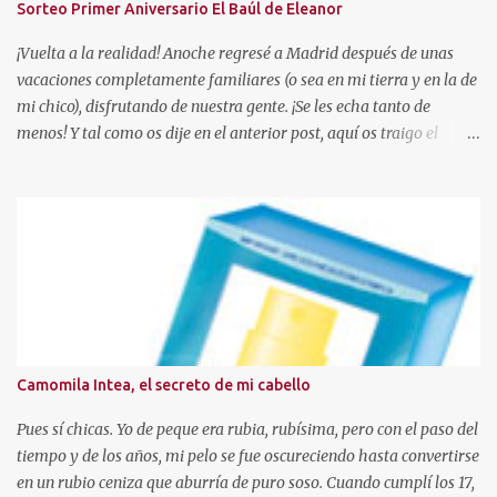
Sorteo Primer Aniversario El Baúl de Eleanor
¡Vuelta a la realidad! Anoche regresé a Madrid después de unas
vacaciones completamente familiares (o sea en mi tierra y en la de
mi chico), disfrutando de nuestra gente. ¡Se les echa tanto de
menos! Y tal como os dije en el anterior post, aquí os traigo el
sorteo prometido para celebrar este añito de existencia en el
mundo de los blogs. En esta ocasión, voy a sortear una paleta de 10
coloretes de Beauties Factory, junto con las muestras que podeis
ver en la foto. Hasta el 04 de Mayo Para participar sólo tendreis
que seguir estas reglas: - Ser o hacerse seguidora a traves de GFC
de este blog, con el PERFIL VISIBLE. (Ojo, no se admitirán blogs
que sean para sorteos) - Residir en España . - Escribir un
comentario en este post con los siguientes datos (debeis copiar la
plantilla): 1. Nombre de seguidora en el blog. 2. Mail de contacto.
Camomila Intea, el secreto de mi cabello
3. Ciudad de residencia. 4. Publico la foto en el lateral de mi blog? Si
o No, link a vuestro blog y fecha de p...
Pues sí chicas. Yo de peque era rubia, rubísima, pero con el paso del
tiempo y de los años, mi pelo se fue oscureciendo hasta convertirse
en un rubio ceniza que aburría de puro soso. Cuando cumplí los 17,