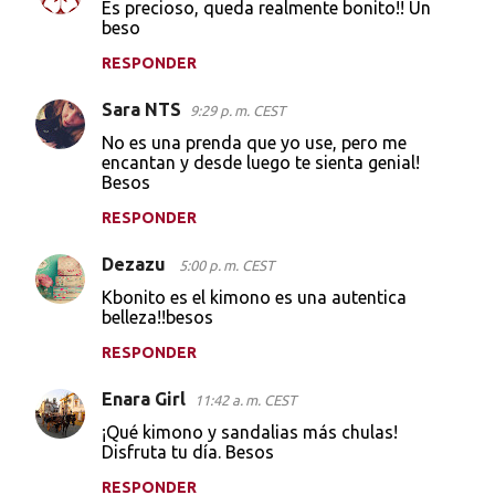
Es precioso, queda realmente bonito!! Un
beso
RESPONDER
Sara NTS
9:29 p. m. CEST
No es una prenda que yo use, pero me
encantan y desde luego te sienta genial!
Besos
RESPONDER
Dezazu
5:00 p. m. CEST
Kbonito es el kimono es una autentica
belleza!!besos
RESPONDER
Enara Girl
11:42 a. m. CEST
¡Qué kimono y sandalias más chulas!
Disfruta tu día. Besos
RESPONDER