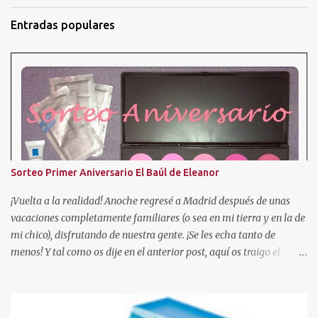
Entradas populares
Sorteo Primer Aniversario El Baúl de Eleanor
¡Vuelta a la realidad! Anoche regresé a Madrid después de unas
vacaciones completamente familiares (o sea en mi tierra y en la de
mi chico), disfrutando de nuestra gente. ¡Se les echa tanto de
menos! Y tal como os dije en el anterior post, aquí os traigo el
sorteo prometido para celebrar este añito de existencia en el
mundo de los blogs. En esta ocasión, voy a sortear una paleta de 10
coloretes de Beauties Factory, junto con las muestras que podeis