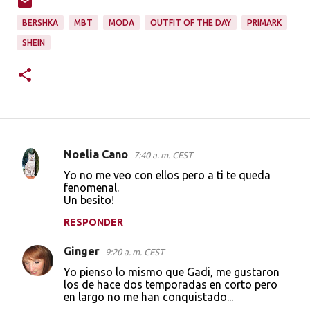
BERSHKA
MBT
MODA
OUTFIT OF THE DAY
PRIMARK
SHEIN
Noelia Cano
7:40 a. m. CEST
C
Yo no me veo con ellos pero a ti te queda
o
fenomenal.
Un besito!
m
e
RESPONDER
n
Ginger
9:20 a. m. CEST
t
Yo pienso lo mismo que Gadi, me gustaron
a
los de hace dos temporadas en corto pero
en largo no me han conquistado...
r