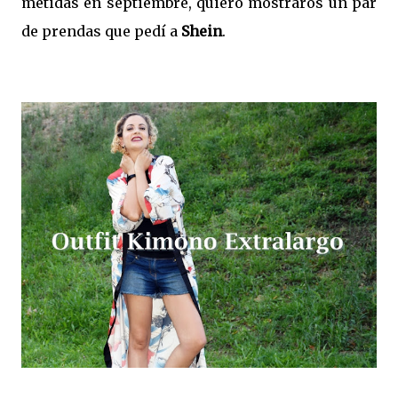
metidas en septiembre, quiero mostraros un par
de prendas que pedí a
Shein
.