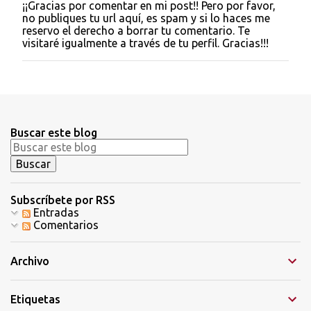
¡¡Gracias por comentar en mi post!! Pero por favor,
P
no publiques tu url aquí, es spam y si lo haces me
u
reservo el derecho a borrar tu comentario. Te
b
visitaré igualmente a través de tu perfil. Gracias!!!
l
i
c
a
r
u
n
Buscar este blog
c
o
m
e
n
t
Subscríbete por RSS
a
Entradas
r
Comentarios
i
o
Archivo
Etiquetas