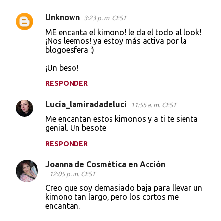
Unknown
3:23 p. m. CEST
ME encanta el kimono! le da el todo al look!
¡Nos leemos! ya estoy más activa por la
blogoesfera :)
¡Un beso!
RESPONDER
Lucía_lamiradadeluci
11:55 a. m. CEST
Me encantan estos kimonos y a ti te sienta
genial. Un besote
RESPONDER
Joanna de Cosmética en Acción
12:05 p. m. CEST
Creo que soy demasiado baja para llevar un
kimono tan largo, pero los cortos me
encantan.