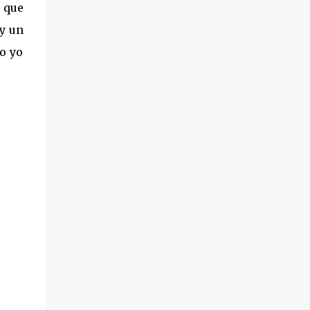
o que
 y un
to yo