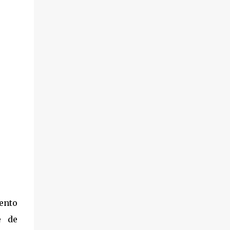
ento
e de