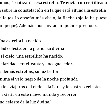
amos, "bautizan" a esa estrella. Te envían un certificad
bre la constelación en la que está situada la estrella
ella (os lo enseño más abajo, la flecha roja la he pues
e mi peque). Además, nos envían un poema precioso:
na estrella ha nacido
ad celeste, en la grandeza divina
 el cielo, una estrellita ha nacido.
a claridad centelleante y enceguecedora,
 demás estrellas, su luz brilla
 anima el velo negro de la noche profunda.
 los viajeros del cielo, a la Luna y los astros celestes.
or existir en este nuevo mundo y recorrer
o celeste de la luz divina.”