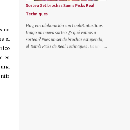
más oscuras, con las puntas más claras,
Sorteo Set brochas Sam's Picks Real
negro... Hasta que cansada de experimentar
Techniques
y jugar con mi pelo, decidí volver a
dejármelo crecer y dejarlo de "su color". Pero
Hoy, en colaboración con LookFantastic os
s no
como ya os he dicho al principio, mi color de
traigo un nuevo sorteo. ¿Y qué vamos a
pelo es SOSO, así que algo había que hacer.
es el
sortear? Pues un set de brochas estupendo,
Entonces descubrí un producto que se
el Sam's Picks de Real Techniques . Es un set
rico
llamaba "Cristal Soleil" de Garnier. Cristal
de brochas de colección, con las brochas
e es
Soleil de Garnier Empecé a usarlo, y poco a
favoritas de esta marca de la gurú Sam
poco fue aclarándome el cabello. Pero hace
e una
Chapman.
unos años dejé de en...
ntir