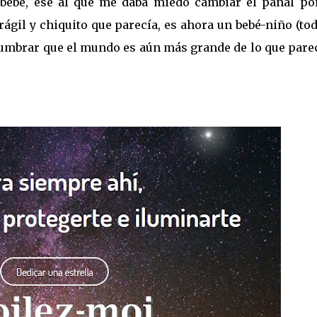
 bebé, ese al que me daba miedo cambiar el pañal po
ágil y chiquito que parecía, es ahora un bebé-niño (to
lumbrar que el mundo es aún más grande de lo que pare