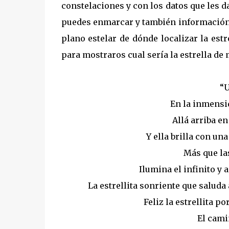
constelaciones y con los datos que les d
puedes enmarcar y también información so
plano estelar de dónde localizar la estr
para mostraros cual sería la estrella d
“U
En la inmensid
Allá arriba en
Y ella brilla con un
Más que las
Ilumina el infinito y
La estrellita sonriente que saluda a
Feliz la estrellita p
El camin