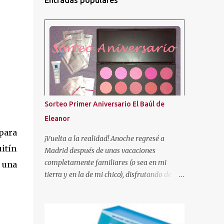
Entradas populares
Sorteo Primer Aniversario El Baúl de
Eleanor
para
¡Vuelta a la realidad! Anoche regresé a
uitín
Madrid después de unas vacaciones
completamente familiares (o sea en mi
e una
tierra y en la de mi chico), disfrutando de
nuestra gente. ¡Se les echa tanto de menos! Y
tal como os dije en el anterior post, aquí os
traigo el sorteo prometido para celebrar este
añito de existencia en el mundo de los blogs.