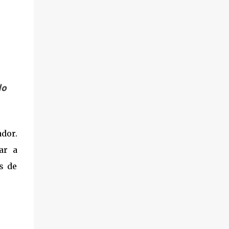
do
ador.
ar a
s de