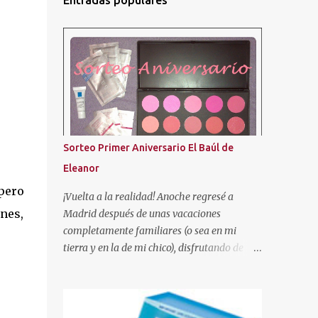
Entradas populares
Sorteo Primer Aniversario El Baúl de
Eleanor
pero
¡Vuelta a la realidad! Anoche regresé a
nes,
Madrid después de unas vacaciones
completamente familiares (o sea en mi
tierra y en la de mi chico), disfrutando de
nuestra gente. ¡Se les echa tanto de menos! Y
tal como os dije en el anterior post, aquí os
traigo el sorteo prometido para celebrar este
añito de existencia en el mundo de los blogs.