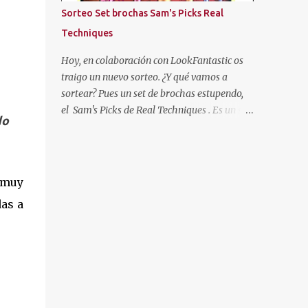
más oscuras, con las puntas más claras,
Sorteo Set brochas Sam's Picks Real
negro... Hasta que cansada de experimentar
Techniques
y jugar con mi pelo, decidí volver a
dejármelo crecer y dejarlo de "su color". Pero
Hoy, en colaboración con LookFantastic os
como ya os he dicho al principio, mi color de
traigo un nuevo sorteo. ¿Y qué vamos a
pelo es SOSO, así que algo había que hacer.
sortear? Pues un set de brochas estupendo,
Entonces descubrí un producto que se
el Sam's Picks de Real Techniques . Es un set
do
llamaba "Cristal Soleil" de Garnier. Cristal
de brochas de colección, con las brochas
Soleil de Garnier Empecé a usarlo, y poco a
favoritas de esta marca de la gurú Sam
poco fue aclarándome el cabello. Pero hace
Chapman.
unos años dejé de en...
 muy
das a