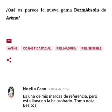
¿Qué os parece la nueva gama
DermAbsolu
de
Avène
?
AVÈNE
COSMÉTICA FACIAL
PIEL MADURA
PIEL SENSIBLE
Noelia Cano
9:02 a. m. CEST
C
Es una de mis marcas de referencia, pero
o
esta línea no la he probado. Tomo nota!
Besitos.
m