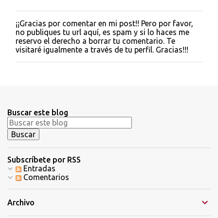
¡¡Gracias por comentar en mi post!! Pero por favor,
P
no publiques tu url aquí, es spam y si lo haces me
u
reservo el derecho a borrar tu comentario. Te
b
visitaré igualmente a través de tu perfil. Gracias!!!
l
i
c
a
r
u
n
Buscar este blog
c
o
m
e
n
t
Subscríbete por RSS
a
Entradas
r
Comentarios
i
o
Archivo