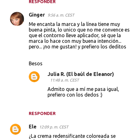
e
RESPONDER
n
Ginger
9:56 a. m. CEST
t
Me encanta la marca y la línea tiene muy
a
buena pinta, lo unico que no me convence es
que el contorno lleve aplicador, sé que la
r
marca lo hace con muy buena intención...
i
pero... ¡no me gustan! y prefiero los deditos
o
s
Besos
Julia R. (El baúl de Eleanor)
11:48 a. m. CEST
Admito que a mí me pasa igual,
prefiero con los dedos :)
RESPONDER
Ele
12:09 p. m. CEST
¿La crema redensificante coloreada se