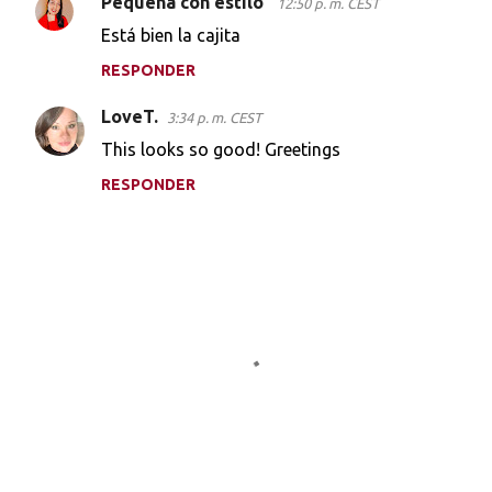
Pequena con estilo
12:50 p. m. CEST
C
Está bien la cajita
o
RESPONDER
m
e
LoveT.
3:34 p. m. CEST
n
This looks so good! Greetings
t
RESPONDER
a
r
i
o
s