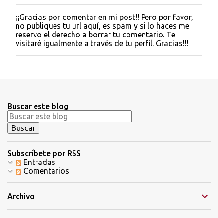
¡¡Gracias por comentar en mi post!! Pero por favor,
P
no publiques tu url aquí, es spam y si lo haces me
u
reservo el derecho a borrar tu comentario. Te
b
visitaré igualmente a través de tu perfil. Gracias!!!
l
i
c
a
r
u
n
Buscar este blog
c
o
m
e
n
t
Subscríbete por RSS
a
Entradas
r
Comentarios
i
o
Archivo