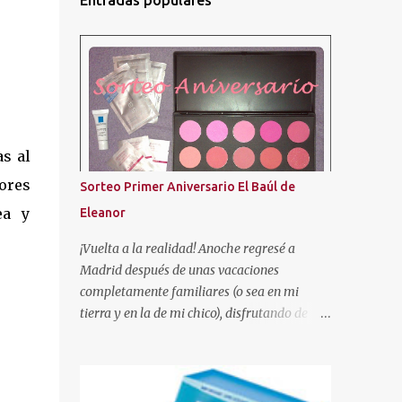
Entradas populares
as al
tores
Sorteo Primer Aniversario El Baúl de
ea y
Eleanor
¡Vuelta a la realidad! Anoche regresé a
Madrid después de unas vacaciones
completamente familiares (o sea en mi
tierra y en la de mi chico), disfrutando de
nuestra gente. ¡Se les echa tanto de menos! Y
tal como os dije en el anterior post, aquí os
traigo el sorteo prometido para celebrar este
añito de existencia en el mundo de los blogs.