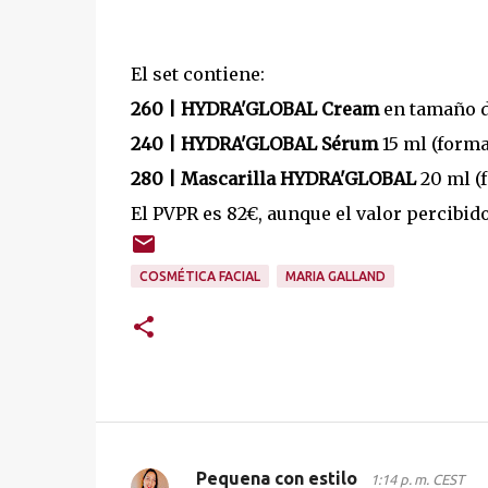
El set contiene:
260 | HYDRA'GLOBAL Cream
en tamaño de
240 | HYDRA'GLOBAL Sérum
15 ml (forma
280 | Mascarilla HYDRA'GLOBAL
20 ml (f
El PVPR es 82€, aunque el valor percibido
COSMÉTICA FACIAL
MARIA GALLAND
Pequena con estilo
1:14 p. m. CEST