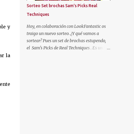
más oscuras, con las puntas más claras,
Sorteo Set brochas Sam's Picks Real
negro... Hasta que cansada de experimentar
Techniques
y jugar con mi pelo, decidí volver a
dejármelo crecer y dejarlo de "su color". Pero
ble y
Hoy, en colaboración con LookFantastic os
como ya os he dicho al principio, mi color de
traigo un nuevo sorteo. ¿Y qué vamos a
pelo es SOSO, así que algo había que hacer.
sortear? Pues un set de brochas estupendo,
Entonces descubrí un producto que se
el Sam's Picks de Real Techniques . Es un set
llamaba "Cristal Soleil" de Garnier. Cristal
ar la
de brochas de colección, con las brochas
Soleil de Garnier Empecé a usarlo, y poco a
favoritas de esta marca de la gurú Sam
poco fue aclarándome el cabello. Pero hace
Chapman.
unos años dejé de en...
ente