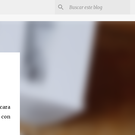
cara
l con