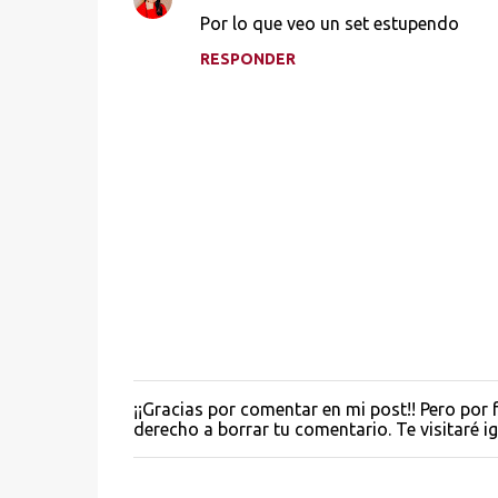
C
Por lo que veo un set estupendo
o
RESPONDER
m
e
n
t
a
r
i
o
s
¡¡Gracias por comentar en mi post!! Pero por f
P
derecho a borrar tu comentario. Te visitaré igu
u
b
l
i