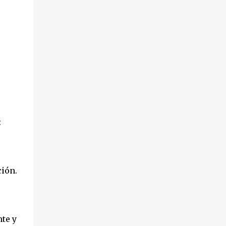
:
ión.
te y