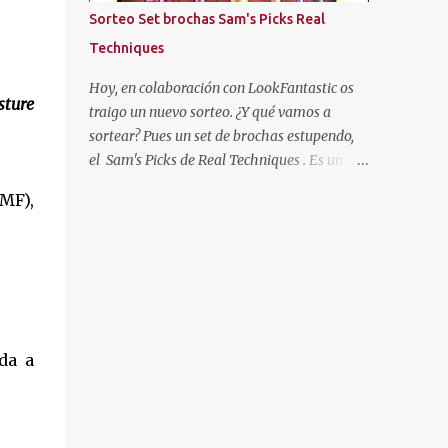
más oscuras, con las puntas más claras,
Sorteo Set brochas Sam's Picks Real
negro... Hasta que cansada de experimentar
Techniques
y jugar con mi pelo, decidí volver a
dejármelo crecer y dejarlo de "su color". Pero
Hoy, en colaboración con LookFantastic os
ture
como ya os he dicho al principio, mi color de
traigo un nuevo sorteo. ¿Y qué vamos a
pelo es SOSO, así que algo había que hacer.
sortear? Pues un set de brochas estupendo,
Entonces descubrí un producto que se
el Sam's Picks de Real Techniques . Es un set
llamaba "Cristal Soleil" de Garnier. Cristal
de brochas de colección, con las brochas
MF),
Soleil de Garnier Empecé a usarlo, y poco a
favoritas de esta marca de la gurú Sam
poco fue aclarándome el cabello. Pero hace
Chapman.
unos años dejé de en...
da a