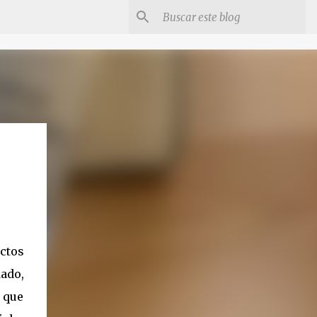
ctos
dado,
s que