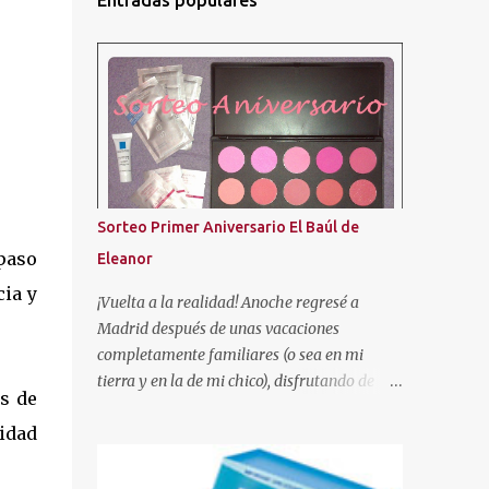
Entradas populares
Sorteo Primer Aniversario El Baúl de
paso
Eleanor
cia y
¡Vuelta a la realidad! Anoche regresé a
Madrid después de unas vacaciones
completamente familiares (o sea en mi
tierra y en la de mi chico), disfrutando de
s de
nuestra gente. ¡Se les echa tanto de menos! Y
didad
tal como os dije en el anterior post, aquí os
traigo el sorteo prometido para celebrar este
añito de existencia en el mundo de los blogs.