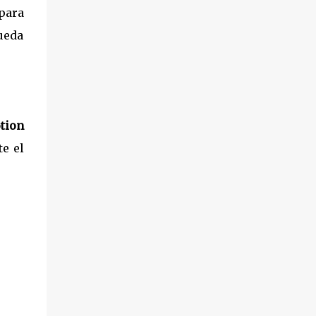
 para
queda
otion
e el