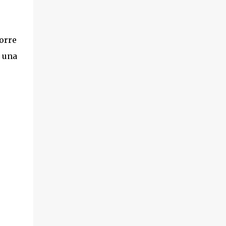
corre
e una