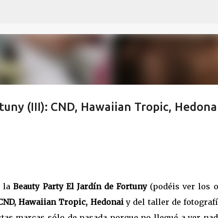
Ir al contenido principal
tuny (III): CND, Hawaiian Tropic, Hedona
e la
Beauty Party El Jardín de Fortuny
(podéis ver los o
CND, Hawaiian Tropic, Hedonai
y del taller de fotograf
stas marcas sólo de pasada porque no llegué a ver nad