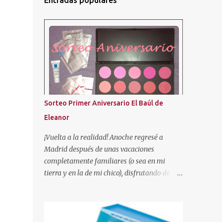
Entradas populares
Sorteo Primer Aniversario El Baúl de
Eleanor
¡Vuelta a la realidad! Anoche regresé a
Madrid después de unas vacaciones
completamente familiares (o sea en mi
tierra y en la de mi chico), disfrutando de
nuestra gente. ¡Se les echa tanto de menos! Y
tal como os dije en el anterior post, aquí os
traigo el sorteo prometido para celebrar este
añito de existencia en el mundo de los blogs.