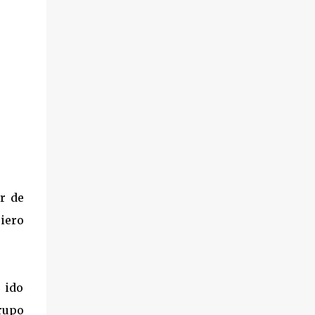
r de
iero
 ido
rupo