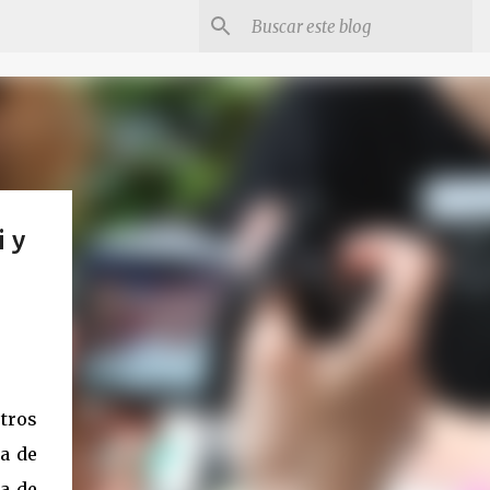
i y
tros
ía de
a de