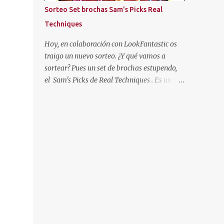
más oscuras, con las puntas más claras,
Sorteo Set brochas Sam's Picks Real
negro... Hasta que cansada de experimentar
Techniques
y jugar con mi pelo, decidí volver a
dejármelo crecer y dejarlo de "su color". Pero
Hoy, en colaboración con LookFantastic os
como ya os he dicho al principio, mi color de
traigo un nuevo sorteo. ¿Y qué vamos a
pelo es SOSO, así que algo había que hacer.
sortear? Pues un set de brochas estupendo,
Entonces descubrí un producto que se
el Sam's Picks de Real Techniques . Es un set
llamaba "Cristal Soleil" de Garnier. Cristal
de brochas de colección, con las brochas
Soleil de Garnier Empecé a usarlo, y poco a
favoritas de esta marca de la gurú Sam
poco fue aclarándome el cabello. Pero hace
Chapman.
unos años dejé de en...