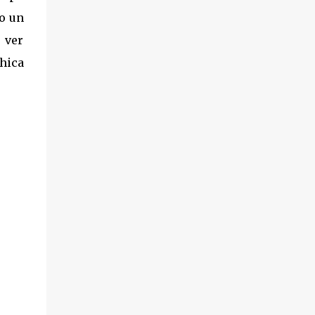
jo un
 ver
chica