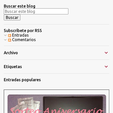
n
Buscar este blog
c
o
m
e
n
t
Subscríbete por RSS
a
Entradas
r
Comentarios
i
o
Archivo
Etiquetas
Entradas populares