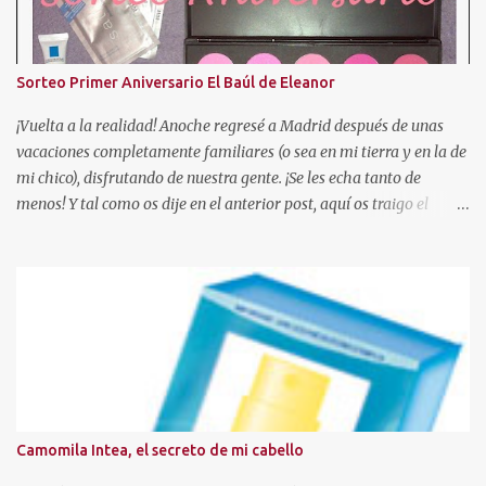
Sorteo Primer Aniversario El Baúl de Eleanor
¡Vuelta a la realidad! Anoche regresé a Madrid después de unas
vacaciones completamente familiares (o sea en mi tierra y en la de
mi chico), disfrutando de nuestra gente. ¡Se les echa tanto de
menos! Y tal como os dije en el anterior post, aquí os traigo el
sorteo prometido para celebrar este añito de existencia en el
mundo de los blogs. En esta ocasión, voy a sortear una paleta de 10
coloretes de Beauties Factory, junto con las muestras que podeis
ver en la foto. Hasta el 04 de Mayo Para participar sólo tendreis
que seguir estas reglas: - Ser o hacerse seguidora a traves de GFC
de este blog, con el PERFIL VISIBLE. (Ojo, no se admitirán blogs
que sean para sorteos) - Residir en España . - Escribir un
comentario en este post con los siguientes datos (debeis copiar la
plantilla): 1. Nombre de seguidora en el blog. 2. Mail de contacto.
Camomila Intea, el secreto de mi cabello
3. Ciudad de residencia. 4. Publico la foto en el lateral de mi blog? Si