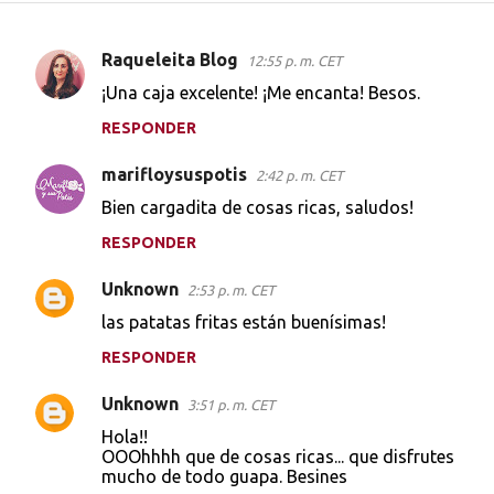
Raqueleita Blog
12:55 p. m. CET
C
¡Una caja excelente! ¡Me encanta! Besos.
o
RESPONDER
m
e
marifloysuspotis
2:42 p. m. CET
n
Bien cargadita de cosas ricas, saludos!
t
RESPONDER
a
r
Unknown
2:53 p. m. CET
i
las patatas fritas están buenísimas!
o
RESPONDER
s
Unknown
3:51 p. m. CET
Hola!!
OOOhhhh que de cosas ricas... que disfrutes
mucho de todo guapa. Besines