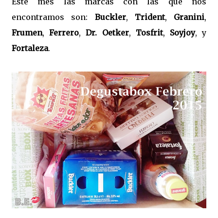
Este mes las marcas con las que nos
encontramos son:
Buckler
,
Trident
,
Granini
,
Frumen
,
Ferrero
,
Dr. Oetker
,
Tosfrit
,
Soyjoy
, y
Fortaleza
.