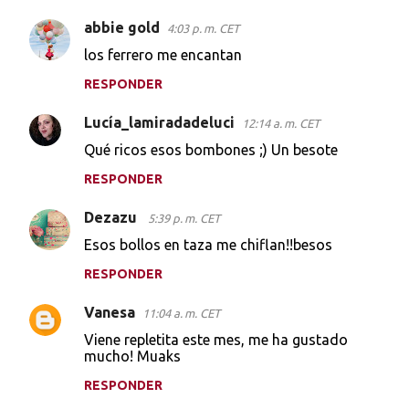
abbie gold
4:03 p. m. CET
los ferrero me encantan
RESPONDER
Lucía_lamiradadeluci
12:14 a. m. CET
Qué ricos esos bombones ;) Un besote
RESPONDER
Dezazu
5:39 p. m. CET
Esos bollos en taza me chiflan!!besos
RESPONDER
Vanesa
11:04 a. m. CET
Viene repletita este mes, me ha gustado
mucho! Muaks
RESPONDER