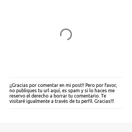
¡¡Gracias por comentar en mi post!! Pero por favor,
P
no publiques tu url aquí, es spam y si lo haces me
u
reservo el derecho a borrar tu comentario. Te
b
visitaré igualmente a través de tu perfil. Gracias!!!
l
i
c
a
r
u