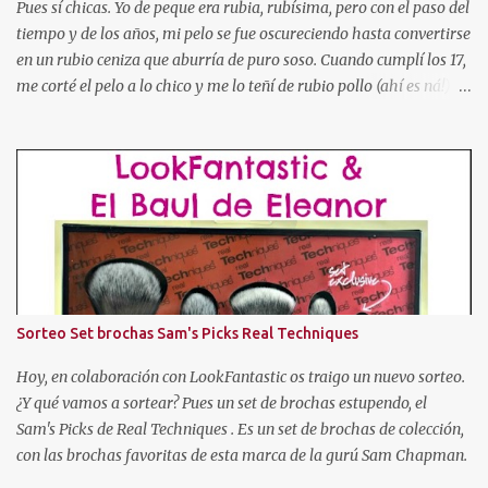
o No, link a vuestro blog y fecha de p...
Pues sí chicas. Yo de peque era rubia, rubísima, pero con el paso del
tiempo y de los años, mi pelo se fue oscureciendo hasta convertirse
en un rubio ceniza que aburría de puro soso. Cuando cumplí los 17,
me corté el pelo a lo chico y me lo teñí de rubio pollo (ahí es ná!).
Después pasé por toda la gama cromática (obviando colores
imposibles salvo para la madre de Miguel Bose como el azul, o
rosa, verde, etc). Tuve el pelo naranja dorito, pelirrojo, granate,
marrón chocolate, con mechas de tres colores, con las puntas más
oscuras, con las puntas más claras, negro... Hasta que cansada de
experimentar y jugar con mi pelo, decidí volver a dejármelo crecer
y dejarlo de "su color". Pero como ya os he dicho al principio, mi
color de pelo es SOSO, así que algo había que hacer. Entonces
descubrí un producto que se llamaba "Cristal Soleil" de Garnier.
Sorteo Set brochas Sam's Picks Real Techniques
Cristal Soleil de Garnier Empecé a usarlo, y poco a poco fue
aclarándome el cabello. Pero hace unos años dejé de en...
Hoy, en colaboración con LookFantastic os traigo un nuevo sorteo.
¿Y qué vamos a sortear? Pues un set de brochas estupendo, el
Sam's Picks de Real Techniques . Es un set de brochas de colección,
con las brochas favoritas de esta marca de la gurú Sam Chapman.