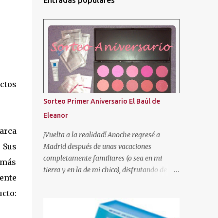
Entradas populares
uctos
Sorteo Primer Aniversario El Baúl de
Eleanor
marca
¡Vuelta a la realidad! Anoche regresé a
 Sus
Madrid después de unas vacaciones
completamente familiares (o sea en mi
 más
tierra y en la de mi chico), disfrutando de
ente
nuestra gente. ¡Se les echa tanto de menos! Y
cto:
tal como os dije en el anterior post, aquí os
traigo el sorteo prometido para celebrar este
añito de existencia en el mundo de los blogs.