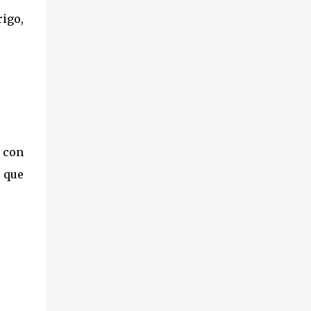
igo,
 con
a que