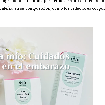
s ingredientes dañinos para el desarrollo del feto (co
n cafeína en su composición, como los reductores corpo