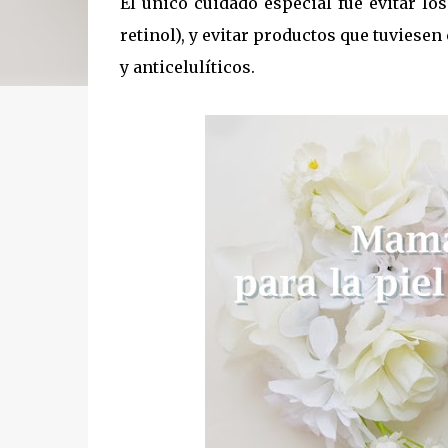
El único cuidado especial fue evitar lo
retinol), y evitar productos que tuviese
y anticelulíticos.