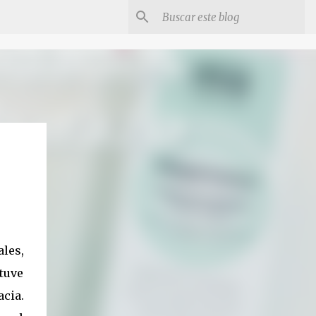
les,
tuve
acia.