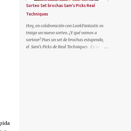
más oscuras, con las puntas más claras,
Sorteo Set brochas Sam's Picks Real
negro... Hasta que cansada de experimentar
Techniques
y jugar con mi pelo, decidí volver a
dejármelo crecer y dejarlo de "su color". Pero
Hoy, en colaboración con LookFantastic os
como ya os he dicho al principio, mi color de
traigo un nuevo sorteo. ¿Y qué vamos a
pelo es SOSO, así que algo había que hacer.
sortear? Pues un set de brochas estupendo,
Entonces descubrí un producto que se
el Sam's Picks de Real Techniques . Es un set
llamaba "Cristal Soleil" de Garnier. Cristal
de brochas de colección, con las brochas
Soleil de Garnier Empecé a usarlo, y poco a
favoritas de esta marca de la gurú Sam
poco fue aclarándome el cabello. Pero hace
Chapman.
unos años dejé de en...
ápida