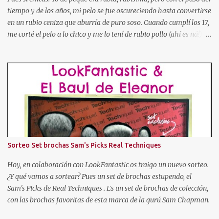
tiempo y de los años, mi pelo se fue oscureciendo hasta convertirse
en un rubio ceniza que aburría de puro soso. Cuando cumplí los 17,
me corté el pelo a lo chico y me lo teñí de rubio pollo (ahí es ná!).
Después pasé por toda la gama cromática (obviando colores
imposibles salvo para la madre de Miguel Bose como el azul, o
rosa, verde, etc). Tuve el pelo naranja dorito, pelirrojo, granate,
marrón chocolate, con mechas de tres colores, con las puntas más
oscuras, con las puntas más claras, negro... Hasta que cansada de
experimentar y jugar con mi pelo, decidí volver a dejármelo crecer
y dejarlo de "su color". Pero como ya os he dicho al principio, mi
color de pelo es SOSO, así que algo había que hacer. Entonces
descubrí un producto que se llamaba "Cristal Soleil" de Garnier.
Sorteo Set brochas Sam's Picks Real Techniques
Cristal Soleil de Garnier Empecé a usarlo, y poco a poco fue
aclarándome el cabello. Pero hace unos años dejé de en...
Hoy, en colaboración con LookFantastic os traigo un nuevo sorteo.
¿Y qué vamos a sortear? Pues un set de brochas estupendo, el
Sam's Picks de Real Techniques . Es un set de brochas de colección,
con las brochas favoritas de esta marca de la gurú Sam Chapman.