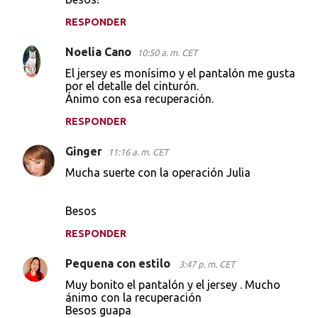
e
RESPONDER
n
t
Noelia Cano
10:50 a. m. CET
a
El jersey es monísimo y el pantalón me gusta
por el detalle del cinturón.
r
Ánimo con esa recuperación.
i
RESPONDER
o
s
Ginger
11:16 a. m. CET
Mucha suerte con la operación Julia
Besos
RESPONDER
Pequena con estilo
3:47 p. m. CET
Muy bonito el pantalón y el jersey . Mucho
ánimo con la recuperación
Besos guapa