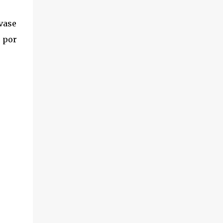
vase
o por