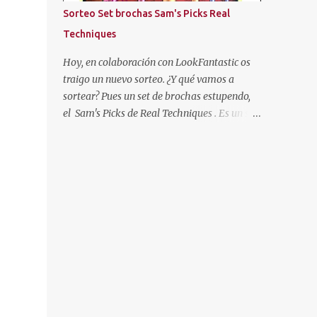
más oscuras, con las puntas más claras,
Sorteo Set brochas Sam's Picks Real
negro... Hasta que cansada de experimentar
Techniques
y jugar con mi pelo, decidí volver a
dejármelo crecer y dejarlo de "su color". Pero
Hoy, en colaboración con LookFantastic os
como ya os he dicho al principio, mi color de
traigo un nuevo sorteo. ¿Y qué vamos a
pelo es SOSO, así que algo había que hacer.
sortear? Pues un set de brochas estupendo,
Entonces descubrí un producto que se
el Sam's Picks de Real Techniques . Es un set
llamaba "Cristal Soleil" de Garnier. Cristal
de brochas de colección, con las brochas
Soleil de Garnier Empecé a usarlo, y poco a
favoritas de esta marca de la gurú Sam
poco fue aclarándome el cabello. Pero hace
Chapman.
unos años dejé de en...