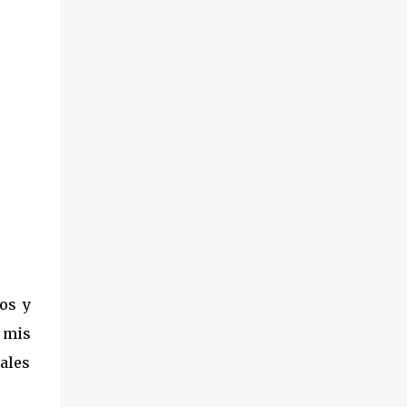
os y
n mis
iales