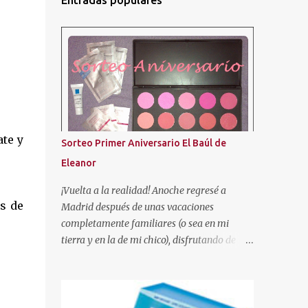
Entradas populares
te y
Sorteo Primer Aniversario El Baúl de
Eleanor
¡Vuelta a la realidad! Anoche regresé a
s de
Madrid después de unas vacaciones
completamente familiares (o sea en mi
tierra y en la de mi chico), disfrutando de
nuestra gente. ¡Se les echa tanto de menos! Y
tal como os dije en el anterior post, aquí os
traigo el sorteo prometido para celebrar este
añito de existencia en el mundo de los blogs.