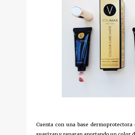
Cuenta con una base dermoprotectora 
suavizan y reparan aportando un color 