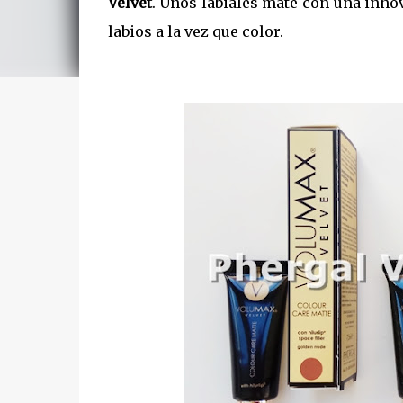
Velvet
. Unos labiales mate con una inno
labios a la vez que color.