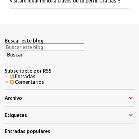
visitaré igualmente a través de tu perfil. Gracias!!!
l
i
c
a
r
u
n
Buscar este blog
c
o
m
e
n
t
Subscríbete por RSS
a
Entradas
r
Comentarios
i
o
Archivo
Etiquetas
Entradas populares