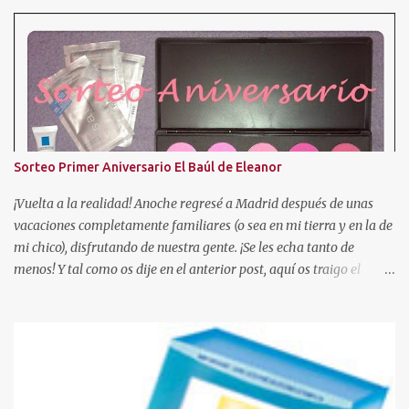
Sorteo Primer Aniversario El Baúl de Eleanor
¡Vuelta a la realidad! Anoche regresé a Madrid después de unas
vacaciones completamente familiares (o sea en mi tierra y en la de
mi chico), disfrutando de nuestra gente. ¡Se les echa tanto de
menos! Y tal como os dije en el anterior post, aquí os traigo el
sorteo prometido para celebrar este añito de existencia en el
mundo de los blogs. En esta ocasión, voy a sortear una paleta de 10
coloretes de Beauties Factory, junto con las muestras que podeis
ver en la foto. Hasta el 04 de Mayo Para participar sólo tendreis
que seguir estas reglas: - Ser o hacerse seguidora a traves de GFC
de este blog, con el PERFIL VISIBLE. (Ojo, no se admitirán blogs