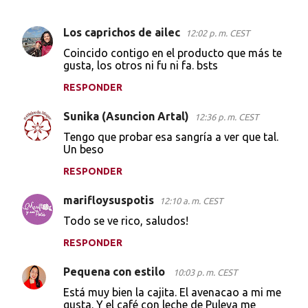
Los caprichos de ailec
12:02 p. m. CEST
C
Coincido contigo en el producto que más te
o
gusta, los otros ni fu ni fa. bsts
m
RESPONDER
e
Sunika (Asuncion Artal)
n
12:36 p. m. CEST
t
Tengo que probar esa sangría a ver que tal.
Un beso
a
RESPONDER
r
i
marifloysuspotis
12:10 a. m. CEST
o
Todo se ve rico, saludos!
s
RESPONDER
Pequena con estilo
10:03 p. m. CEST
Está muy bien la cajita. El avenacao a mi me
gusta. Y el café con leche de Puleva me