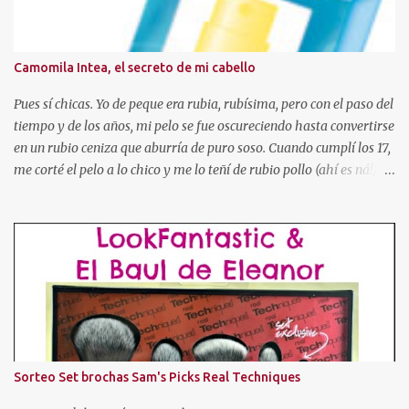
que sean para sorteos) - Residir en España . - Escribir un
comentario en este post con los siguientes datos (debeis copiar la
plantilla): 1. Nombre de seguidora en el blog. 2. Mail de contacto.
Camomila Intea, el secreto de mi cabello
3. Ciudad de residencia. 4. Publico la foto en el lateral de mi blog? Si
o No, link a vuestro blog y fecha de p...
Pues sí chicas. Yo de peque era rubia, rubísima, pero con el paso del
tiempo y de los años, mi pelo se fue oscureciendo hasta convertirse
en un rubio ceniza que aburría de puro soso. Cuando cumplí los 17,
me corté el pelo a lo chico y me lo teñí de rubio pollo (ahí es ná!).
Después pasé por toda la gama cromática (obviando colores
imposibles salvo para la madre de Miguel Bose como el azul, o
rosa, verde, etc). Tuve el pelo naranja dorito, pelirrojo, granate,
marrón chocolate, con mechas de tres colores, con las puntas más
oscuras, con las puntas más claras, negro... Hasta que cansada de
experimentar y jugar con mi pelo, decidí volver a dejármelo crecer
y dejarlo de "su color". Pero como ya os he dicho al principio, mi
color de pelo es SOSO, así que algo había que hacer. Entonces
descubrí un producto que se llamaba "Cristal Soleil" de Garnier.
Sorteo Set brochas Sam's Picks Real Techniques
Cristal Soleil de Garnier Empecé a usarlo, y poco a poco fue