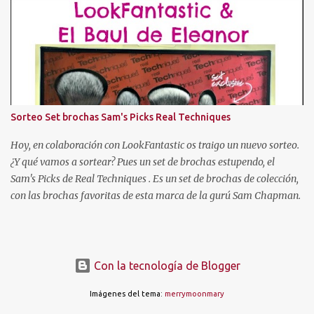
rosa, verde, etc). Tuve el pelo naranja dorito, pelirrojo, granate,
marrón chocolate, con mechas de tres colores, con las puntas más
oscuras, con las puntas más claras, negro... Hasta que cansada de
experimentar y jugar con mi pelo, decidí volver a dejármelo crecer
y dejarlo de "su color". Pero como ya os he dicho al principio, mi
color de pelo es SOSO, así que algo había que hacer. Entonces
descubrí un producto que se llamaba "Cristal Soleil" de Garnier.
Sorteo Set brochas Sam's Picks Real Techniques
Cristal Soleil de Garnier Empecé a usarlo, y poco a poco fue
aclarándome el cabello. Pero hace unos años dejé de en...
Hoy, en colaboración con LookFantastic os traigo un nuevo sorteo.
¿Y qué vamos a sortear? Pues un set de brochas estupendo, el
Sam's Picks de Real Techniques . Es un set de brochas de colección,
con las brochas favoritas de esta marca de la gurú Sam Chapman.
Con la tecnología de Blogger
Imágenes del tema:
merrymoonmary