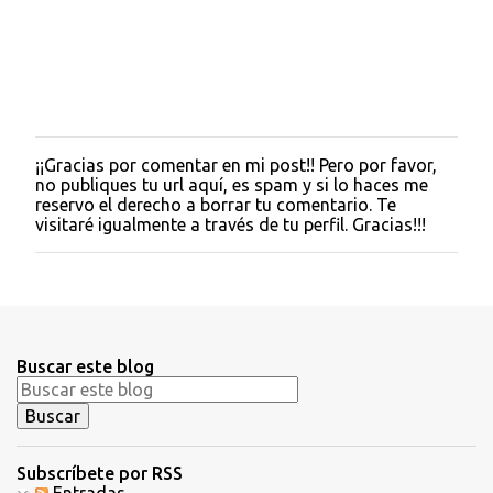
¡¡Gracias por comentar en mi post!! Pero por favor,
P
no publiques tu url aquí, es spam y si lo haces me
u
reservo el derecho a borrar tu comentario. Te
b
visitaré igualmente a través de tu perfil. Gracias!!!
l
i
c
a
r
u
n
Buscar este blog
c
o
m
e
n
t
Subscríbete por RSS
a
Entradas