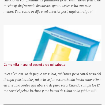
vacaciones completamente familiares (o sea en mi tierra y en la de
mi chico), disfrutando de nuestra gente. ¡Se les echa tanto de
menos! Y tal como os dije en el anterior post, aquí os traigo el
sorteo prometido para celebrar este añito de existencia en el
mundo de los blogs. En esta ocasión, voy a sortear una paleta de 10
coloretes de Beauties Factory, junto con las muestras que podeis
ver en la foto. Hasta el 04 de Mayo Para participar sólo tendreis
que seguir estas reglas: - Ser o hacerse seguidora a traves de GFC
de este blog, con el PERFIL VISIBLE. (Ojo, no se admitirán blogs
que sean para sorteos) - Residir en España . - Escribir un
comentario en este post con los siguientes datos (debeis copiar la
plantilla): 1. Nombre de seguidora en el blog. 2. Mail de contacto.
Camomila Intea, el secreto de mi cabello
3. Ciudad de residencia. 4. Publico la foto en el lateral de mi blog? Si
o No, link a vuestro blog y fecha de p...
Pues sí chicas. Yo de peque era rubia, rubísima, pero con el paso del
tiempo y de los años, mi pelo se fue oscureciendo hasta convertirse
en un rubio ceniza que aburría de puro soso. Cuando cumplí los 17,
me corté el pelo a lo chico y me lo teñí de rubio pollo (ahí es ná!).
Después pasé por toda la gama cromática (obviando colores
imposibles salvo para la madre de Miguel Bose como el azul, o