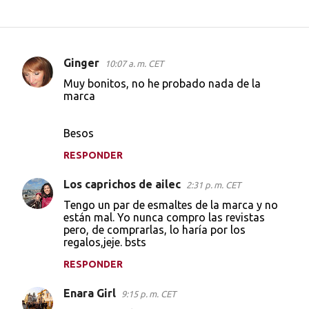
Ginger
10:07 a. m. CET
C
Muy bonitos, no he probado nada de la
o
marca
m
e
Besos
n
RESPONDER
t
Los caprichos de ailec
2:31 p. m. CET
a
Tengo un par de esmaltes de la marca y no
r
están mal. Yo nunca compro las revistas
i
pero, de comprarlas, lo haría por los
regalos,jeje. bsts
o
s
RESPONDER
Enara Girl
9:15 p. m. CET