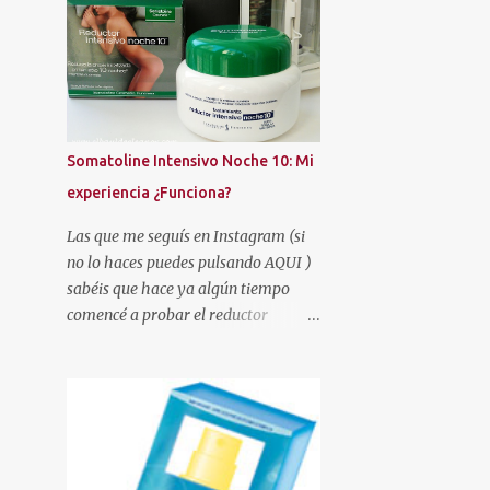
AMAZON
AMERICAN CREW
AMSTEL
AMY'S TOUCH
ANGEL
ANNE MÖLLER
AREAFAR
ARISTOCRAZY
ARKOPHARMA
Somatoline Intensivo Noche 10: Mi
ARMONÍA
AROMATERAPIA
experiencia ¿Funciona?
ARTESANÍA
ARTISTRY STUDIO
Las que me seguís en Instagram (si
ASOS
AUTAN
no lo haces puedes pulsando AQUI )
AUTOBRONCEADORES
AVÈNE
sabéis que hace ya algún tiempo
comencé a probar el reductor
AZZARO
BATISTE
BE+
Somatoline Intensivo Noche 10 .
BEAUTÉ MEDITERRANEA
Había leído muy buenas críticas y la
verdad es que me llamaba
BEAUTIES FACTORY
BEAUTIK
poderosamente la atención.
BEAUTY EXPERTISE
BEAUTY PARTY
BEEFEATER LONDON MARKET
BELLE