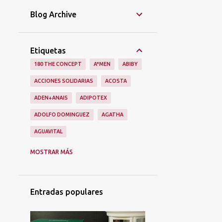
Blog Archive
Etiquetas
180 THE CONCEPT
A*MEN
ABIBY
ACCIONES SOLIDARIAS
ACOSTA
ADEN+ANAIS
ADIPOTEX
ADOLFO DOMINGUEZ
AGATHA
AGUAVITAL
AINHOA
ALAIN AFFLELOU
ALIEN
MOSTRAR MÁS
ALIEXPRESS
ALIMENTACIÓN
ALMA SECRET
ALQVIMIA
Entradas populares
ALQVMIA
ALSKIN
ALUMIERMD
ALUMIERS
AMAPOLA BIO