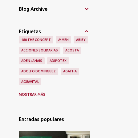
Blog Archive
Etiquetas
180 THE CONCEPT
A*MEN
ABIBY
ACCIONES SOLIDARIAS
ACOSTA
ADEN+ANAIS
ADIPOTEX
ADOLFO DOMINGUEZ
AGATHA
AGUAVITAL
AINHOA
ALAIN AFFLELOU
ALIEN
MOSTRAR MÁS
ALIEXPRESS
ALIMENTACIÓN
ALMA SECRET
ALQVIMIA
Entradas populares
ALQVMIA
ALSKIN
ALUMIERMD
ALUMIERS
AMAPOLA BIO