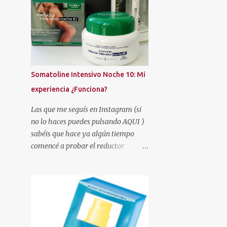
AMAZON
AMERICAN CREW
AMSTEL
AMY'S TOUCH
ANGEL
ANNE MÖLLER
AREAFAR
ARISTOCRAZY
ARKOPHARMA
Somatoline Intensivo Noche 10: Mi
ARMONÍA
AROMATERAPIA
experiencia ¿Funciona?
ARTESANÍA
ARTISTRY STUDIO
Las que me seguís en Instagram (si
ASOS
AUTAN
no lo haces puedes pulsando AQUI )
AUTOBRONCEADORES
AVÈNE
sabéis que hace ya algún tiempo
comencé a probar el reductor
AZZARO
BATISTE
BE+
Somatoline Intensivo Noche 10 .
BEAUTÉ MEDITERRANEA
Había leído muy buenas críticas y la
verdad es que me llamaba
BEAUTIES FACTORY
BEAUTIK
poderosamente la atención.
BEAUTY EXPERTISE
BEAUTY PARTY
BEEFEATER LONDON MARKET
BELLE