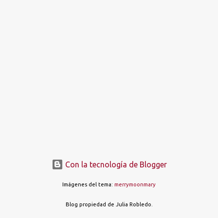
t
r
a
d
a
s
Con la tecnología de Blogger
Imágenes del tema:
merrymoonmary
Blog propiedad de Julia Robledo.