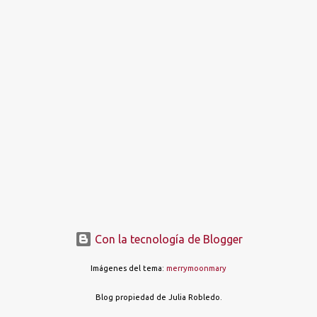
t
r
a
d
a
s
Con la tecnología de Blogger
Imágenes del tema:
merrymoonmary
Blog propiedad de Julia Robledo.