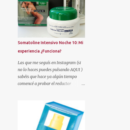
AMAZON
AMERICAN CREW
AMSTEL
AMY'S TOUCH
ANGEL
ANNE MÖLLER
AREAFAR
ARISTOCRAZY
ARKOPHARMA
Somatoline Intensivo Noche 10: Mi
ARMONÍA
AROMATERAPIA
experiencia ¿Funciona?
ARTESANÍA
ARTISTRY STUDIO
Las que me seguís en Instagram (si
ASOS
AUTAN
no lo haces puedes pulsando AQUI )
AUTOBRONCEADORES
AVÈNE
sabéis que hace ya algún tiempo
comencé a probar el reductor
AZZARO
BATISTE
BE+
Somatoline Intensivo Noche 10 .
BEAUTÉ MEDITERRANEA
Había leído muy buenas críticas y la
verdad es que me llamaba
BEAUTIES FACTORY
BEAUTIK
poderosamente la atención.
BEAUTY EXPERTISE
BEAUTY PARTY
BEEFEATER LONDON MARKET
BELLE