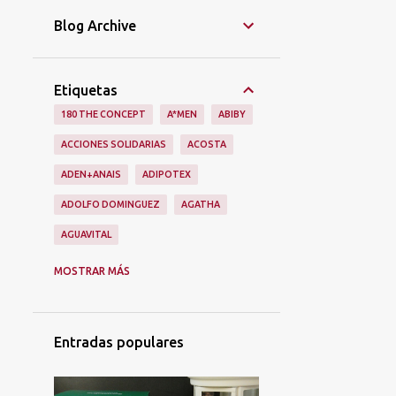
Blog Archive
Etiquetas
180 THE CONCEPT
A*MEN
ABIBY
ACCIONES SOLIDARIAS
ACOSTA
ADEN+ANAIS
ADIPOTEX
ADOLFO DOMINGUEZ
AGATHA
AGUAVITAL
AINHOA
ALAIN AFFLELOU
ALIEN
MOSTRAR MÁS
ALIEXPRESS
ALIMENTACIÓN
ALMA SECRET
ALQVIMIA
Entradas populares
ALQVMIA
ALSKIN
ALUMIERMD
ALUMIERS
AMAPOLA BIO