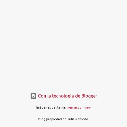
t
r
a
d
a
s
Con la tecnología de Blogger
Imágenes del tema:
merrymoonmary
Blog propiedad de Julia Robledo.