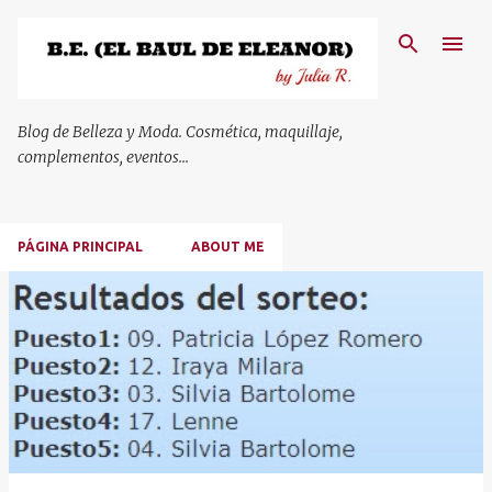
Ir al contenido principal
Blog de Belleza y Moda. Cosmética, maquillaje,
complementos, eventos...
PÁGINA PRINCIPAL
ABOUT ME
E
n
t
r
a
d