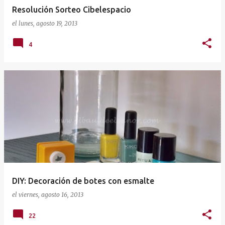
a
Resolución Sorteo Cibelespacio
s
el
lunes, agosto 19, 2013
4
DIY: Decoración de botes con esmalte
el
viernes, agosto 16, 2013
22